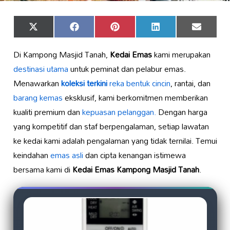
Share
Share
Share
Share
Share
X
Facebook
Pinterest
LinkedIn
Email
on
on
on
on
on
(Twitter)
Di Kampong Masjid Tanah,
Kedai Emas
kami merupakan
destinasi utama
untuk peminat dan pelabur emas.
Menawarkan
koleksi terkini
reka bentuk cincin
, rantai, dan
barang kemas
eksklusif, kami berkomitmen memberikan
kualiti premium dan
kepuasan pelanggan.
Dengan harga
yang kompetitif dan staf berpengalaman, setiap lawatan
ke kedai kami adalah pengalaman yang tidak ternilai. Temui
keindahan
emas asli
dan cipta kenangan istimewa
bersama kami di
Kedai Emas Kampong Masjid Tanah
.