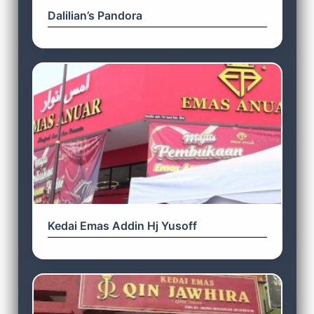
Dalilian’s Pandora
Kedai Emas Addin Hj Yusoff