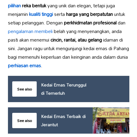
pilihan
reka bentuk
yang unik dan elegan, tetapi juga
menjamin
kualiti tinggi
serta
harga yang berpatutan
untuk
setiap pelanggan. Dengan
perkhidmatan profesional
dan
pengalaman membeli
belah yang menyenangkan, anda
pasti akan menemui
cincin, rantai, atau gelang
idaman di
sini. Jangan ragu untuk mengunjungi kedai emas di Pahang
bagi memenuhi keperluan dan keinginan anda dalam dunia
perhiasan emas
.
Kedai Emas Terunggul
See also
di Temerluh
Kedai Emas Terbaik di
See also
Jerantut