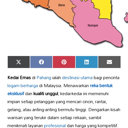
Share
Share
Share
Share
Share
X
Facebook
Pinterest
LinkedIn
Email
on
on
on
on
on
(Twitter)
Kedai Emas
di
Pahang
ialah
destinasi utama
bagi pencinta
logam berharga
di Malaysia. Menawarkan
reka bentuk
eksklusif
dan
kualiti unggul
, kedai-kedai ini memenuhi
impian setiap pelanggan yang mencari cincin, rantai,
gelang, atau anting-anting bermutu tinggi. Dengarkan kisah
warisan yang terukir dalam setiap rekaan, sambil
menikmati layanan
profesional
dan harga yang kompetitif.