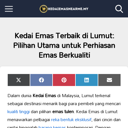
Kedai Emas Terbaik di Lumut:
Pilihan Utama untuk Perhiasan
Emas Berkualiti
Share
Share
Share
Share
Share
X
Facebook
Pinterest
LinkedIn
Email
on
on
on
on
on
(Twitter)
Dalam dunia
Kedai Emas
di Malaysia, Lumut terkenal
sebagai destinasi menarik bagi para pembeli yang mencari
kualiti tinggi
dan pilihan
emas tulen
. Kedai Emas di Lumut
menawarkan pelbagai
reka bentuk eksklusif
, dari cincin dan
rantai hinggalah
barang kemas
kontemporari. Dengan