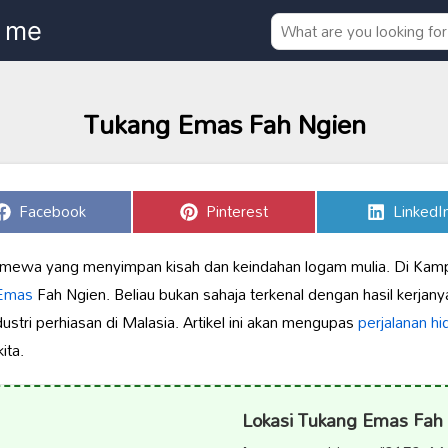
Tukang Emas Fah Ngien
Share
Share
Share
Facebook
Pinterest
LinkedI
on
on
on
mewa yang menyimpan kisah dan keindahan logam mulia. Di Kamp
Emas
Fah Ngien. Beliau bukan sahaja terkenal dengan hasil kerjanya
dustri perhiasan di Malasia. Artikel ini akan mengupas
perjalanan hi
ita.
Lokasi Tukang Emas Fah