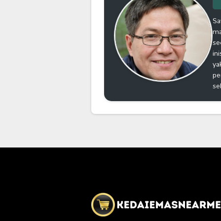
Sa
ma
se
in
ya
pe
se