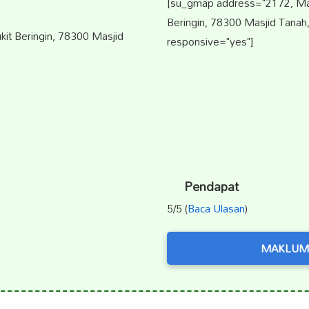
[su_gmap address="2172, Mai
Beringin, 78300 Masjid Tanah,
it Beringin, 78300 Masjid
responsive="yes"]
Pendapat
5/5 (
Baca Ulasan
)
MAKLUM