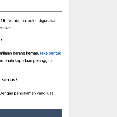
219
. Nombor ini boleh digunakan
rlukan.
n
?
nilaian barang kemas
,
reka bentuk
memenuhi keperluan pelanggan
g kemas?
 Dengan pengalaman yang luas,