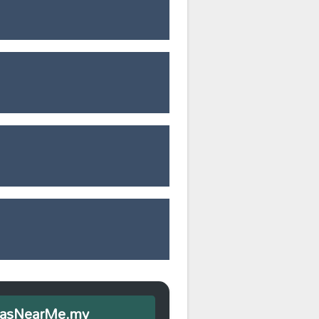
iEmasNearMe.my