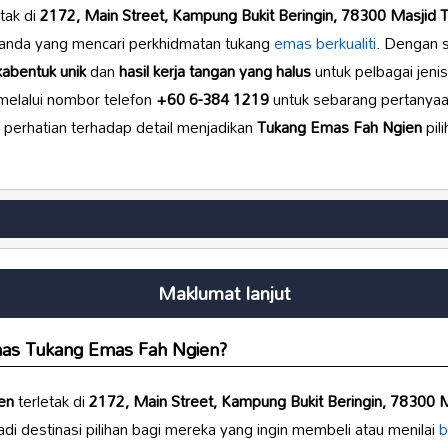
tak di
2172, Main Street, Kampung Bukit Beringin, 78300 Masjid 
i anda yang mencari perkhidmatan tukang
emas berkualiti
. Dengan 
kabentuk unik
dan
hasil kerja tangan yang halus
untuk pelbagai jeni
melalui nombor telefon
+60 6-384 1219
untuk sebarang pertanyaan
 perhatian terhadap detail menjadikan
Tukang Emas Fah Ngien
pil
Maklumat lanjut
as Tukang Emas Fah Ngien
?
en
terletak di
2172, Main Street, Kampung Bukit Beringin, 78300 
di destinasi pilihan bagi mereka yang ingin membeli atau menilai
b