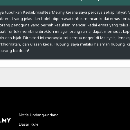
ya tubuhkan KedaiEmasNearMe.my kerana saya percaya setiap rakyat 
klumat yang jelas dan boleh dipercayai untuk mencari kedai emas terb
orang pengguna yang pernah kesulitan mencari kedai emas yang telus d
isiatif untuk membina direktori ini agar orang ramai dapat membuat ke
kin dan bijak. Direktori ini merangkumi semua negeri di Malaysia, lengk
rkhidmatan, dan ulasan kedai. Hubungi saya melalui halaman hubungi 
barang bantuan!
Notis Undang-undang
Dasar Kuki