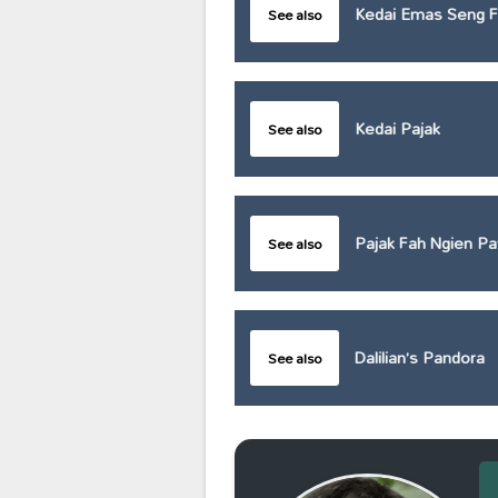
Kedai Emas Seng 
See also
Kedai Pajak
See also
Pajak Fah Ngien P
See also
Dalilian’s Pandora
See also