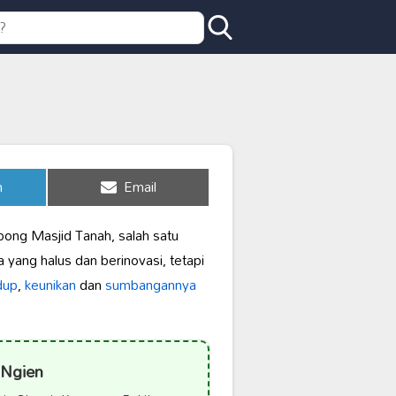
Share
n
Email
on
ong Masjid Tanah, salah satu
 yang halus dan berinovasi, tetapi
dup
,
keunikan
dan
sumbangannya
 Ngien