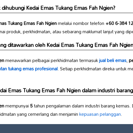
 dihubungi
Kedai Emas Tukang Emas Fah Ngien
?
mas Tukang Emas Fah Ngien
melalui nombor telefon
+60 6-384 1
i produk, perkhidmatan, atau sebarang maklumat lanjut yang dipe
ang ditawarkan oleh
Kedai Emas Tukang Emas Fah Ngie
en
menawarkan pelbagai perkhidmatan termasuk
jual beli emas
,
pe
tan tukang emas
profesional
. Setiap perkhidmatan direka untuk 
dai Emas Tukang Emas Fah Ngien
dalam industri baran
en
mempunyai
5
tahun pengalaman dalam industri barang kemas.
dmatan yang cemerlang dan menjamin
kepuasan pelanggan
.