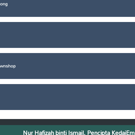
Fong
awnshop
Nur Hafizah binti Ismail, Pencipta Keda