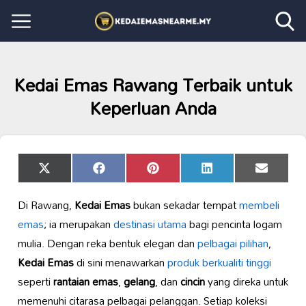
Kedai Emas Rawang Terbaik untuk
Keperluan Anda
Share
Share
Share
Share
Share
X
Facebook
Pinterest
LinkedIn
Email
on
on
on
on
on
(Twitter)
Di Rawang,
Kedai Emas
bukan sekadar tempat
membeli
emas
; ia merupakan
destinasi utama
bagi pencinta logam
mulia. Dengan reka bentuk elegan dan
pelbagai pilihan
,
Kedai Emas
di sini menawarkan
produk berkualiti tinggi
seperti
rantaian emas
,
gelang
, dan
cincin
yang direka untuk
memenuhi citarasa pelbagai pelanggan. Setiap koleksi