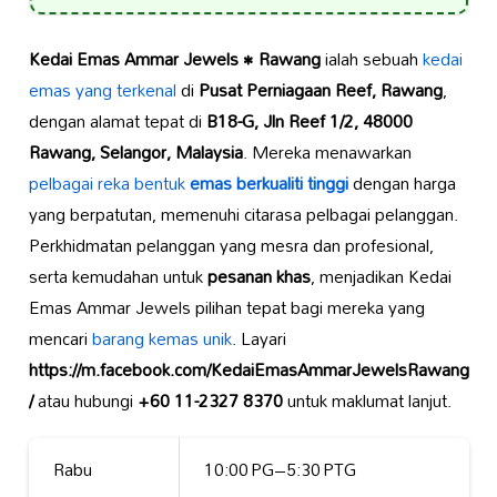
Kedai Emas Ammar Jewels • Rawang
ialah sebuah
kedai
emas yang terkenal
di
Pusat Perniagaan Reef, Rawang
,
dengan alamat tepat di
B18-G, Jln Reef 1/2, 48000
Rawang, Selangor, Malaysia
. Mereka menawarkan
pelbagai reka bentuk
emas berkualiti tinggi
dengan harga
yang berpatutan, memenuhi citarasa pelbagai pelanggan.
Perkhidmatan pelanggan yang mesra dan profesional,
serta kemudahan untuk
pesanan khas
, menjadikan Kedai
Emas Ammar Jewels pilihan tepat bagi mereka yang
mencari
barang kemas unik
. Layari
https://m.facebook.com/KedaiEmasAmmarJewelsRawang
/
atau hubungi
+60 11-2327 8370
untuk maklumat lanjut.
Rabu
10:00 PG–5:30 PTG