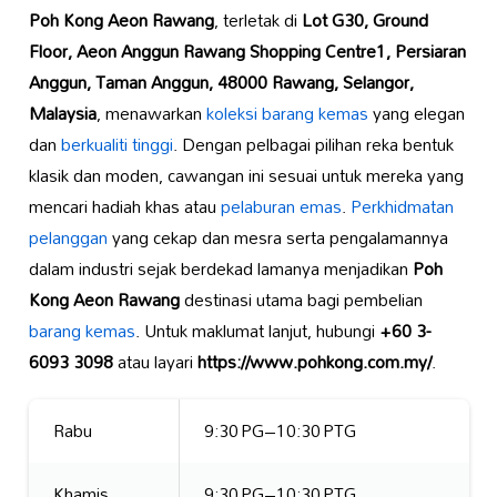
Poh Kong Aeon Rawang
, terletak di
Lot G30, Ground
Floor, Aeon Anggun Rawang Shopping Centre1, Persiaran
Anggun, Taman Anggun, 48000 Rawang, Selangor,
Malaysia
, menawarkan
koleksi barang kemas
yang elegan
dan
berkualiti tinggi
. Dengan pelbagai pilihan reka bentuk
klasik dan moden, cawangan ini sesuai untuk mereka yang
mencari hadiah khas atau
pelaburan emas
.
Perkhidmatan
pelanggan
yang cekap dan mesra serta pengalamannya
dalam industri sejak berdekad lamanya menjadikan
Poh
Kong Aeon Rawang
destinasi utama bagi pembelian
barang kemas
. Untuk maklumat lanjut, hubungi
+60 3-
6093 3098
atau layari
https://www.pohkong.com.my/
.
Rabu
9:30 PG–10:30 PTG
Khamis
9:30 PG–10:30 PTG