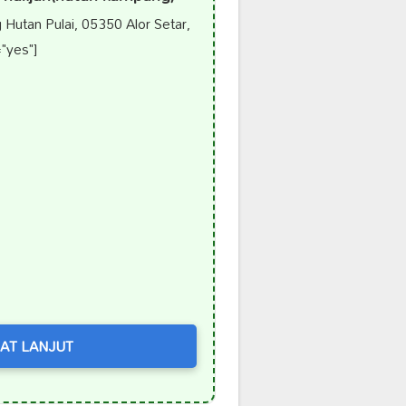
utan Pulai, 05350 Alor Setar,
"yes"]
AT LANJUT