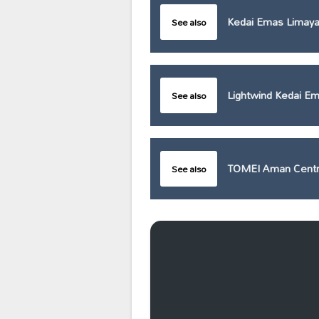
Kedai Emas Limaya
See also
Lightwind Kedai Em
See also
TOMEI Aman Centr
See also