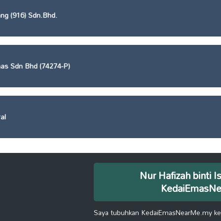
ng (916) Sdn.Bhd.
as Sdn Bhd (74274-P)
al
Nur Hafizah binti I
KedaiEmasN
Saya tubuhkan KedaiEmasNearMe.my kera