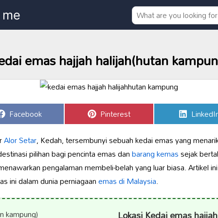
edai emas hajjah halijah(hutan kampun
Share
Share
Share
Facebook
Pinterest
LinkedI
on
on
on
ar
Alor Setar
, Kedah, tersembunyi sebuah kedai emas yang menari
destinasi pilihan bagi pencinta emas dan
barang kemas
sejak bert
ia menawarkan pengalaman membeli-belah yang luar biasa. Artikel 
as ini dalam dunia perniagaan
emas di Malaysia
.
Lokasi Kedai emas hajjah