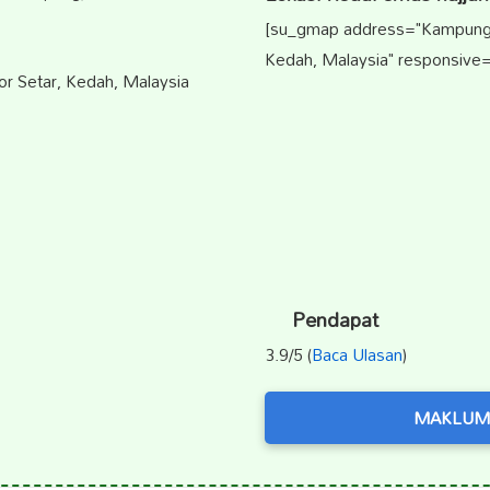
[su_gmap address="Kampung H
Kedah, Malaysia" responsive=
r Setar, Kedah, Malaysia
Pendapat
3.9/5 (
Baca Ulasan
)
MAKLUM