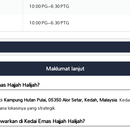
10:00 PG–6:30 PTG
10:00 PG–6:30 PTG
Maklumat lanjut
s Hajjah Halijah
?
di
Kampung Hutan Pulai, 05350 Alor Setar, Kedah, Malaysia
. Keda
a lokasinya yang strategik.
awarkan di
Kedai Emas Hajjah Halijah
?