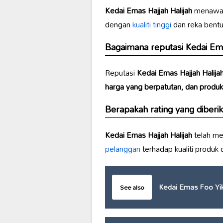
Kedai Emas Hajjah Halijah
menawar
dengan
kualiti tinggi
dan reka bentu
Bagaimana reputasi
Kedai Ema
Reputasi
Kedai Emas Hajjah Halija
harga yang berpatutan, dan produk 
Berapakah rating yang diber
Kedai Emas Hajjah Halijah
telah me
pelanggan
terhadap kualiti produk 
Kedai Emas Foo Yi
See also