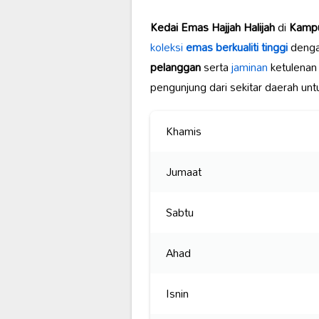
Kedai Emas Hajjah Halijah
di
Kampu
koleksi
emas berkualiti tinggi
dengan
pelanggan
serta
jaminan
ketulenan
pengunjung dari sekitar daerah u
Khamis
Jumaat
Sabtu
Ahad
Isnin