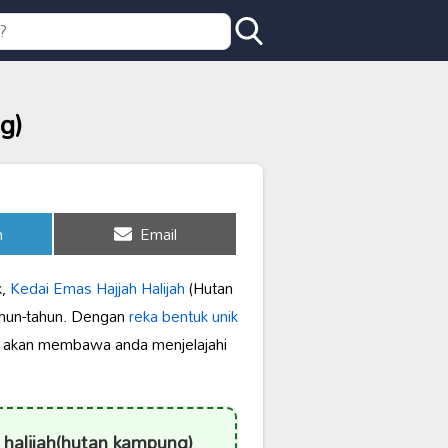
g)
Share
n
Email
on
k,
Kedai Emas Hajjah Halijah
(Hutan
ahun-tahun. Dengan
reka bentuk unik
ini akan membawa anda menjelajahi
 halijah(hutan kampung)