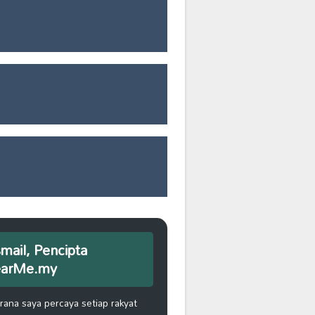
smail, Pencipta
earMe.my
na saya percaya setiap rakyat