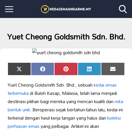
Yuet Cheong Goldsmith Sdn. Bhd.
Share
Share
Share
Share
Share
X
Facebook
Pinterest
LinkedIn
Email
on
on
on
on
on
(Twitter)
Yuet Cheong Goldsmith Sdn. Bhd., sebuah
kedai emas
terkemuka
di Buloh Kasap, Malasia, telah lama menjadi
destinasi pilihan bagi mereka yang mencari kualiti dan
reka
bentuk unik
. Beroperasi sejak bertahun-tahun lalu, kedai ini
terkenal dengan hasil kerja tangan yang halus dan
koleksi
perhiasan emas
yang pelbagai. Artikel ini akan