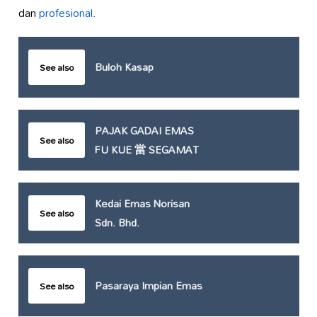
dan
profesional
.
Buloh Kasap
See also
PAJAK GADAI EMAS
See also
FU KUE 當 SEGAMAT
Kedai Emas Norisan
See also
Sdn. Bhd.
Pasaraya Impian Emas
See also