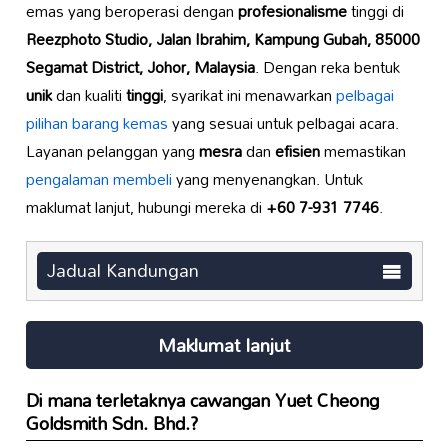
emas yang beroperasi dengan
profesionalisme
tinggi di
Reezphoto Studio, Jalan Ibrahim, Kampung Gubah, 85000
Segamat District, Johor, Malaysia
. Dengan reka bentuk
unik
dan kualiti
tinggi
, syarikat ini menawarkan
pelbagai
pilihan barang kemas
yang sesuai untuk pelbagai acara.
Layanan pelanggan yang
mesra
dan
efisien
memastikan
pengalaman membeli
yang menyenangkan. Untuk
maklumat lanjut, hubungi mereka di
+60 7-931 7746
.
Jadual Kandungan
Maklumat lanjut
Di mana terletaknya cawangan
Yuet Cheong
Goldsmith Sdn. Bhd.
?