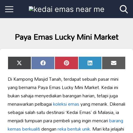
Paya Emas Lucky Mini Market
Share
Share
Share
Share
Share
X
Facebook
Pinterest
LinkedIn
Email
on
on
on
on
on
(Twitter)
Di Kampong Masjid Tanah, terdapat sebuah pasar mini
yang bernama Paya Emas Lucky Mini Market. Kedai ini
bukan sahaja menyediakan barangan harian, tetapi juga
menawarkan pelbagai
koleksi emas
yang menarik. Dikenali
sebagai salah satu destinasi ‘Kedai Emas’ di Malasia, ia
menjadi tumpuan para pembeli yang ingin mencari
barang
kemas berkualiti
dengan
reka bentuk unik
. Mari kita jelajahi