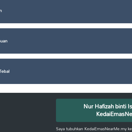
n
Guan
Tebal
Nur Hafizah binti I
KedaiEmasN
Saya tubuhkan KedaiEmasNearMe.my kera