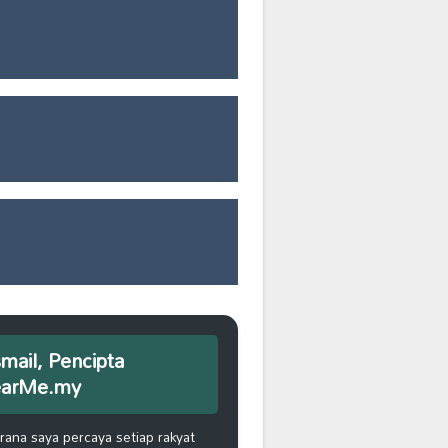
smail, Pencipta
earMe.my
na saya percaya setiap rakyat