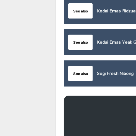
Kedai Emas Ridzua
See also
Kedai Emas Yeak 
See also
Segi Fresh Nibong 
See also