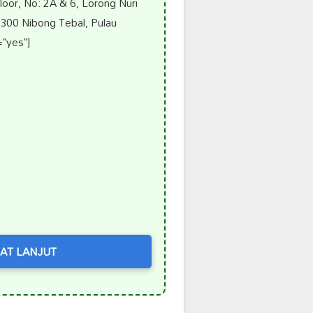
or, No: 2A & 6, Lorong Nuri
300 Nibong Tebal, Pulau
"yes"]
AT LANJUT