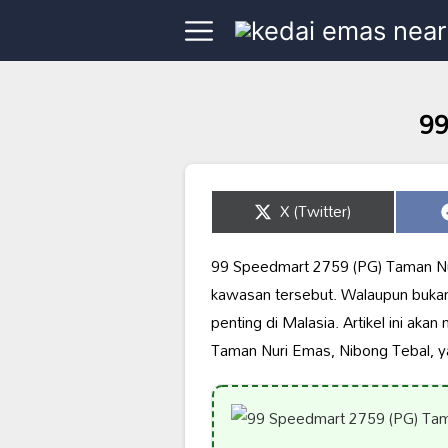
99
Share
X (Twitter)
on
99 Speedmart 2759 (PG) Taman Nuri 
kawasan tersebut. Walaupun bukan
penting di Malasia. Artikel ini ak
Taman Nuri Emas, Nibong Tebal, y