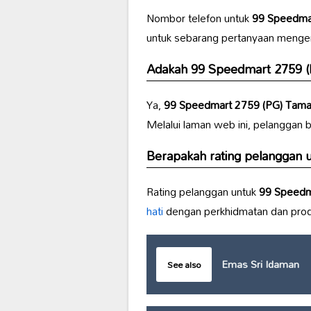
Nombor telefon untuk
99 Speedmar
untuk sebarang pertanyaan mengen
Adakah
99 Speedmart 2759 (
Ya,
99 Speedmart 2759 (PG) Tama
Melalui laman web ini, pelanggan 
Berapakah rating pelanggan 
Rating pelanggan untuk
99 Speedm
hati
dengan perkhidmatan dan produk
Emas Sri Idaman
See also