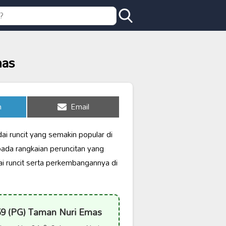
mas
Share
n
Email
on
ai runcit yang semakin popular di
ada rangkaian peruncitan yang
 runcit serta perkembangannya di
59 (PG) Taman Nuri Emas