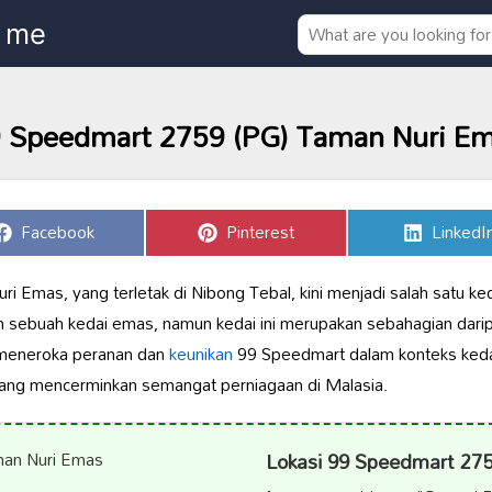
 Speedmart 2759 (PG) Taman Nuri E
Share
Share
Share
Facebook
Pinterest
LinkedI
on
on
on
Emas, yang terletak di Nibong Tebal, kini menjadi salah satu ked
 sebuah kedai emas, namun kedai ini merupakan sebahagian darip
an meneroka peranan dan
keunikan
99 Speedmart dalam konteks kedai
ang mencerminkan semangat perniagaan di Malasia.
Lokasi 99 Speedmart 27