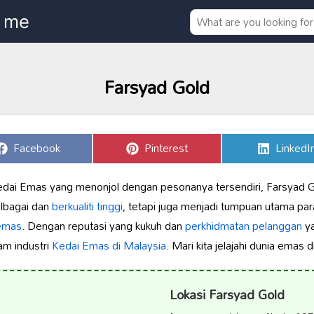
Farsyad Gold
Share
Share
Share
Facebook
Pinterest
LinkedI
on
on
on
dai Emas yang menonjol dengan pesonanya tersendiri, Farsyad Gol
lbagai dan
berkualiti tinggi
, tetapi juga menjadi tumpuan utama pa
emas
. Dengan reputasi yang kukuh dan
perkhidmatan pelanggan
ya
am industri
Kedai Emas di Malaysia
. Mari kita jelajahi dunia emas 
Lokasi Farsyad Gold