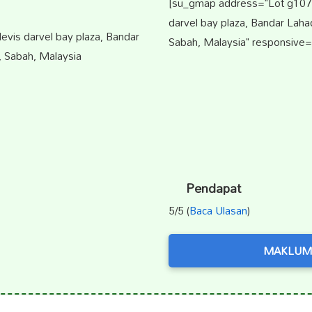
[su_gmap address="Lot g107 g
darvel bay plaza, Bandar Lah
levis darvel bay plaza, Bandar
Sabah, Malaysia" responsive=
 Sabah, Malaysia
Pendapat
5/5 (
Baca Ulasan
)
MAKLUM