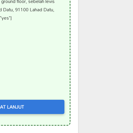
round floor, sebelah levis
ad Datu, 91100 Lahad Datu,
"yes"]
AT LANJUT