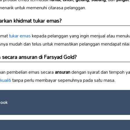
enarik untuk memenuhi citarasa pelanggan.
kan khidmat tukar emas?
dmat
tukar emas
kepada pelanggan yang ingin menjual atau menu
nya mudah dan telus untuk memastikan pelanggan mendapat nilai 
 secara
ansuran
di
Farsyad Gold
?
han pembelian emas secara
ansuran
dengan syarat dan tempoh yan
ualiti
tanpa perlu membayar sepenuhnya pada satu masa.
Fook