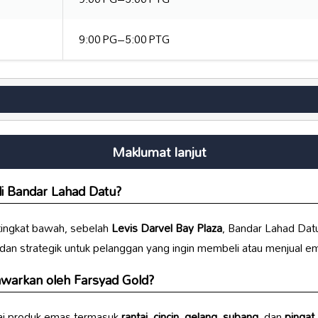
9:00 PG–5:00 PTG
Maklumat lanjut
i Bandar Lahad Datu?
 tingkat bawah, sebelah
Levis Darvel Bay Plaza
, Bandar Lahad Dat
 dan strategik untuk pelanggan yang ingin membeli atau menjual e
tawarkan oleh
Farsyad Gold
?
i produk emas termasuk
rantai
,
cincin
,
gelang
,
subang
, dan
pingat