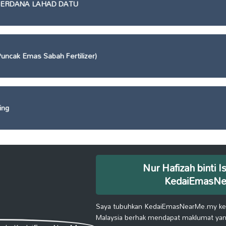
PERDANA LAHAD DATU
ncak Emas Sabah Fertilizer)
ing
Nur Hafizah binti I
KedaiEmasN
Saya tubuhkan KedaiEmasNearMe.my kera
Malaysia berhak mendapat maklumat yang