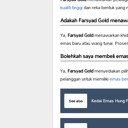
kualiti tinggi
dan reka bentuk yang m
Adakah
Farsyad Gold
menawar
Ya,
Farsyad Gold
menawarkan khi
emas baru atau wang tunai. Proses
Bolehkah saya membeli emas
Ya,
Farsyad Gold
menyediakan pili
pelanggan untuk memiliki
emas berk
Kedai Emas Hung 
See also