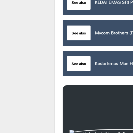
KEDAI EMAS SRI 
See also
Mycom Brothers (Pu
See also
Kedai Emas Man H
See also