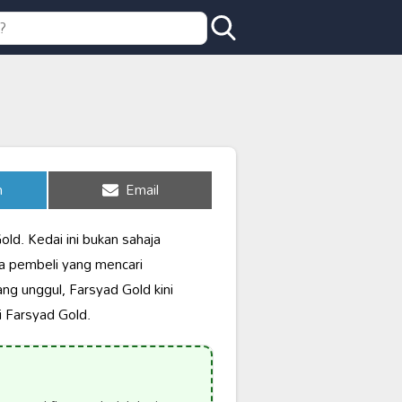
Share
n
Email
on
d. Kedai ini bukan sahaja
ra pembeli yang mencari
ng unggul, Farsyad Gold kini
di Farsyad Gold.