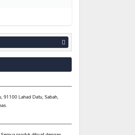
u, 91100 Lahad Datu, Sabah,
mas.
. Semua produk dibuat dengan