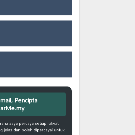
smail, Pencipta
earMe.my
na saya percaya setiap rakyat
 jelas dan boleh dipercayai untuk