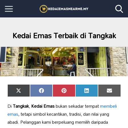
Kedai Emas Terbaik di Tangkak
Share
Share
Share
Share
Share
X
Facebook
Pinterest
LinkedIn
Email
on
on
on
on
on
(Twitter)
Di
Tangkak
,
Kedai Emas
bukan sekadar tempat
membeli
emas
, tetapi simbol kecantikan, tradisi, dan nilai yang
abadi. Pelanggan kami berpeluang memilih daripada