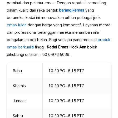
peminat dan pelabur emas. Dengan reputasi cemerlang
dalam kualiti dan reka bentuk
barang kemas
yang
beraneka, kedai ini menawarkan pilihan pelbagai jenis
emas tulen
dengan harga yang kompetitif. Layanan mesra
dan professional pelanggan mereka menambah nilai
pengalaman beli-belah. Bagi sesiapa yang mencari
produk
emas berkualiti
tinggi,
Kedai Emas Hock Ann
boleh
dihubungi di talian +60 6-978 5088.
Rabu
10:30 PG–6:15 PTG
Khamis
10:30 PG–6:15 PTG
Jumaat
10:30 PG–6:15 PTG
Sabtu
10:30 PG–6:15 PTG