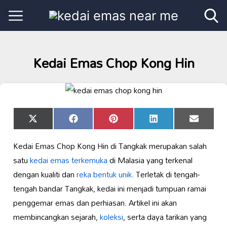
Kedai Emas Chop Kong Hin
Share
Share
Share
Share
Share
X
Facebook
Pinterest
LinkedIn
Email
on
on
on
on
on
(Twitter)
Kedai Emas Chop Kong Hin di Tangkak merupakan salah
satu
kedai emas terkemuka
di Malasia yang terkenal
dengan kualiti dan
reka bentuk unik
. Terletak di tengah-
tengah bandar Tangkak, kedai ini menjadi tumpuan ramai
penggemar emas dan perhiasan. Artikel ini akan
membincangkan sejarah,
koleksi
, serta daya tarikan yang