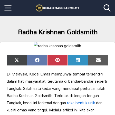
Radha Krishnan Goldsmith
Share
Share
Share
Share
Share
X
Facebook
Pinterest
LinkedIn
Email
on
on
on
on
on
(Twitter)
Di Malaysia, Kedai Emas mempunyai tempat tersendiri
dalam hati masyarakat, terutama di bandar-bandar seperti
Tangkak. Salah satu kedai yang mendapat perhatian ialah
Radha Krishnan Goldsmith. Terletak di tengah-tengah
Tangkak, kedai ini terkenal dengan
reka bentuk unik
dan
kualiti emas yang tinggi. Melalui artikel ini, kita akan