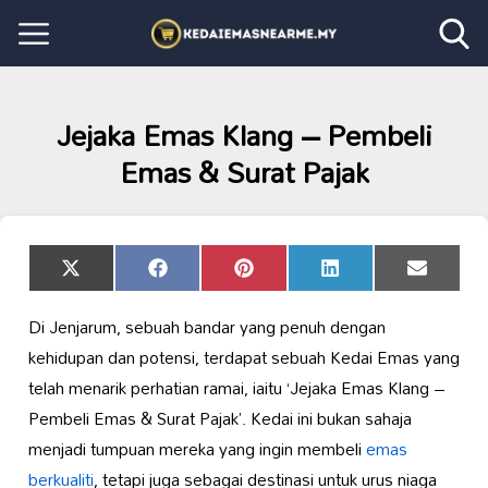
Jejaka Emas Klang – Pembeli
Emas & Surat Pajak
Share
Share
Share
Share
Share
X
Facebook
Pinterest
LinkedIn
Email
on
on
on
on
on
(Twitter)
Di Jenjarum, sebuah bandar yang penuh dengan
kehidupan dan potensi, terdapat sebuah Kedai Emas yang
telah menarik perhatian ramai, iaitu ‘Jejaka Emas Klang –
Pembeli Emas & Surat Pajak’. Kedai ini bukan sahaja
menjadi tumpuan mereka yang ingin membeli
emas
berkualiti
, tetapi juga sebagai destinasi untuk urus niaga