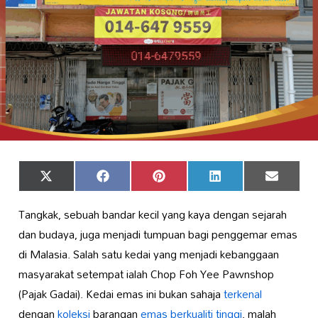
Share
Share
Share
Share
Share
X
Facebook
Pinterest
LinkedIn
Email
on
on
on
on
on
(Twitter)
Tangkak, sebuah bandar kecil yang kaya dengan sejarah
dan budaya, juga menjadi tumpuan bagi penggemar emas
di Malasia. Salah satu kedai yang menjadi kebanggaan
masyarakat setempat ialah Chop Foh Yee Pawnshop
(Pajak Gadai). Kedai emas ini bukan sahaja
terkenal
dengan
koleksi
barangan
emas berkualiti tinggi
, malah