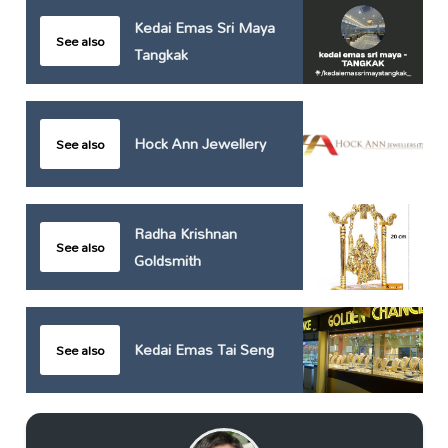
Kedai Emas Sri Maya
See also
Tangkak
Hock Ann Jewellery
See also
Radha Krishnan
See also
Goldsmith
Kedai Emas Tai Seng
See also