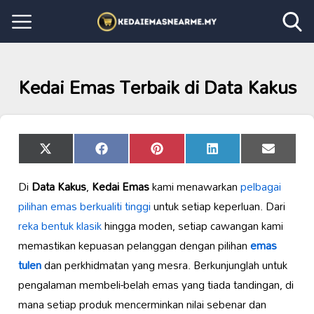
Kedai Emas Terbaik di Data Kakus
Share
Share
Share
Share
Share
X
Facebook
Pinterest
LinkedIn
Email
on
on
on
on
on
(Twitter)
Di
Data Kakus
,
Kedai Emas
kami menawarkan
pelbagai
pilihan emas
berkualiti tinggi
untuk setiap keperluan. Dari
reka bentuk klasik
hingga moden, setiap cawangan kami
memastikan kepuasan pelanggan dengan pilihan
emas
tulen
dan perkhidmatan yang mesra. Berkunjunglah untuk
pengalaman membeli-belah emas yang tiada tandingan, di
mana setiap produk mencerminkan nilai sebenar dan