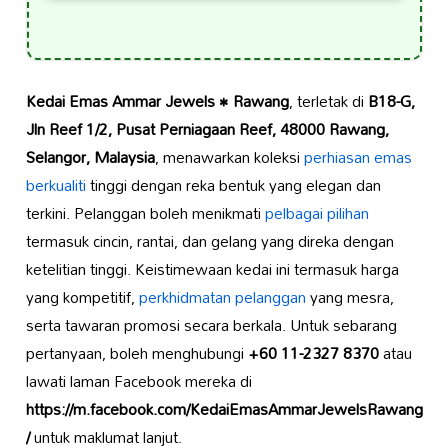
Kedai Emas Ammar Jewels • Rawang
, terletak di
B18-G,
Jln Reef 1/2, Pusat Perniagaan Reef, 48000 Rawang,
Selangor, Malaysia
, menawarkan koleksi
perhiasan emas
berkualiti
tinggi dengan reka bentuk yang elegan dan
terkini. Pelanggan boleh menikmati
pelbagai pilihan
termasuk cincin, rantai, dan gelang yang direka dengan
ketelitian tinggi. Keistimewaan kedai ini termasuk harga
yang kompetitif,
perkhidmatan pelanggan
yang mesra,
serta tawaran promosi secara berkala. Untuk sebarang
pertanyaan, boleh menghubungi
+60 11-2327 8370
atau
lawati laman Facebook mereka di
https://m.facebook.com/KedaiEmasAmmarJewelsRawang
/
untuk maklumat lanjut.