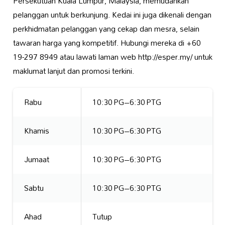
Persekutuan Kuala Lumpur, Malaysia, memudahkan
pelanggan untuk berkunjung. Kedai ini juga dikenali dengan
perkhidmatan pelanggan yang cekap dan mesra, selain
tawaran harga yang kompetitif. Hubungi mereka di +60
19-297 8949 atau lawati laman web http://esper.my/ untuk
maklumat lanjut dan promosi terkini.
Rabu
10:30 PG–6:30 PTG
Khamis
10:30 PG–6:30 PTG
Jumaat
10:30 PG–6:30 PTG
Sabtu
10:30 PG–6:30 PTG
Ahad
Tutup