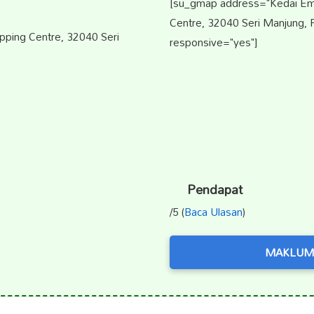
[su_gmap address="Kedai Emas
Centre, 32040 Seri Manjung, P
opping Centre, 32040 Seri
responsive="yes"]
Pendapat
/5 (
Baca Ulasan
)
MAKLUM