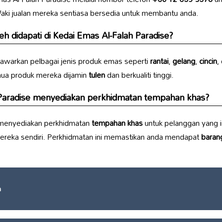
aki jualan mereka sentiasa bersedia untuk membantu anda.
h didapati di Kedai Emas Al-Falah Paradise?
awarkan pelbagai jenis produk emas seperti
rantai
,
gelang
,
cincin
,
mua produk mereka dijamin
tulen
dan berkualiti tinggi.
Paradise menyediakan perkhidmatan tempahan khas?
 menyediakan perkhidmatan
tempahan khas
untuk pelanggan yang 
mereka sendiri. Perkhidmatan ini memastikan anda mendapat
baran
m