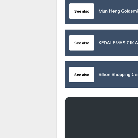
Mun Heng Goldsmi
See also
KEDAI EMAS CIK 
See also
Billion Shopping Ce
See also