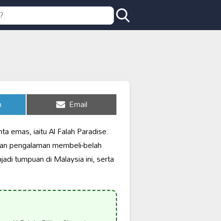
Share
n
Email
on
a emas, iaitu Al Falah Paradise.
rkan pengalaman membeli-belah
jadi tumpuan di Malaysia ini, serta