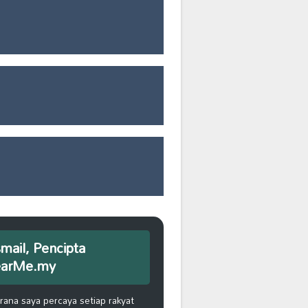
smail, Pencipta
earMe.my
na saya percaya setiap rakyat