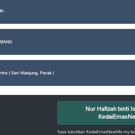
th
ABANG
ntre ( Seri Manjung, Perak )
Nur Hafizah binti I
KedaiEmasN
Saya tubuhkan KedaiEmasNearMe.my kera