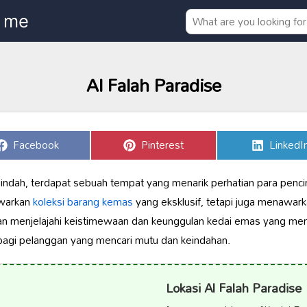
Al Falah Paradise
Share
Share
Share
Facebook
Pinterest
LinkedI
on
on
on
ndah, terdapat sebuah tempat yang menarik perhatian para pencint
awarkan
koleksi barang kemas
yang eksklusif, tetapi juga menawa
a akan menjelajahi keistimewaan dan keunggulan kedai emas yang men
bagi pelanggan yang mencari mutu dan keindahan.
Lokasi Al Falah Paradise