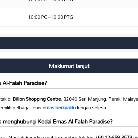
10:00 PG–10:00 PTG
Maklumat lanjut
 Al-Falah Paradise?
tak di
Billion Shopping Centre
, 32040 Seri Manjung, Perak, Malays
milih pelbagai jenis
emas berkualiti
dengan selesa.
 menghubungi Kedai Emas Al-Falah Paradise?
s Al-Falah Paradise melalui nombor telefon
+60 12-659 3578
un