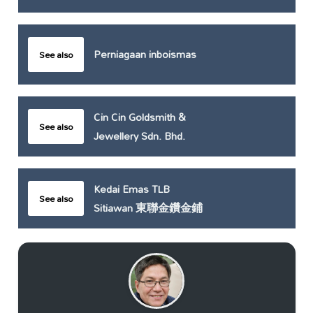
Perniagaan inboismas
See also
Cin Cin Goldsmith &
See also
Jewellery Sdn. Bhd.
Kedai Emas TLB
See also
Sitiawan 東聯金鑽金鋪