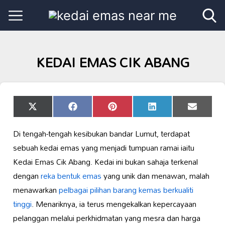
KEDAI EMAS CIK ABANG
Share
Share
Share
Share
Share
X
Facebook
Pinterest
LinkedIn
Email
on
on
on
on
on
(Twitter)
Di tengah-tengah kesibukan bandar Lumut, terdapat
sebuah kedai emas yang menjadi tumpuan ramai iaitu
Kedai Emas Cik Abang. Kedai ini bukan sahaja terkenal
dengan
reka bentuk emas
yang unik dan menawan, malah
menawarkan
pelbagai pilihan barang kemas
berkualiti
tinggi
. Menariknya, ia terus mengekalkan kepercayaan
pelanggan melalui perkhidmatan yang mesra dan harga