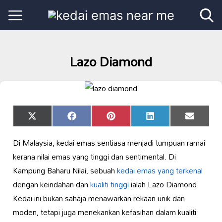
Lazo Diamond
Share
Share
Share
Share
Share
X
Facebook
Pinterest
LinkedIn
Email
on
on
on
on
on
(Twitter)
Di Malaysia, kedai emas sentiasa menjadi tumpuan ramai
kerana nilai emas yang tinggi dan sentimental. Di
Kampung Baharu Nilai, sebuah
kedai emas yang terkenal
dengan keindahan dan
kualiti tinggi
ialah Lazo Diamond.
Kedai ini bukan sahaja menawarkan rekaan unik dan
moden, tetapi juga menekankan kefasihan dalam kualiti