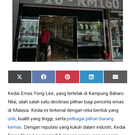
Share
Share
Share
Share
Share
X
Facebook
Pinterest
LinkedIn
Email
on
on
on
on
on
(Twitter)
Kedai Emas Yong Lee, yang terletak di Kampung Baharu
Nilai, ialah salah satu destinasi pilihan bagi pencinta emas
di Malasia. Kedai ini terkenal dengan reka bentuk yang
unik
, kualiti yang tinggi, serta
pelbagai pilihan barang
kemas
. Dengan reputasi yang kukuh dalam industri, Kedai