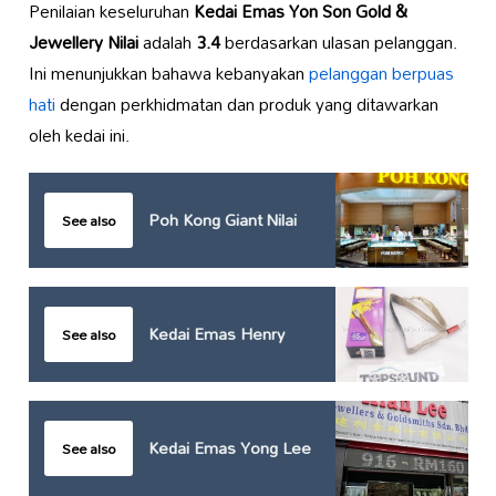
Penilaian keseluruhan
Kedai Emas Yon Son Gold &
Jewellery Nilai
adalah
3.4
berdasarkan ulasan pelanggan.
Ini menunjukkan bahawa kebanyakan
pelanggan berpuas
hati
dengan perkhidmatan dan produk yang ditawarkan
oleh kedai ini.
Poh Kong Giant Nilai
See also
Kedai Emas Henry
See also
Kedai Emas Yong Lee
See also