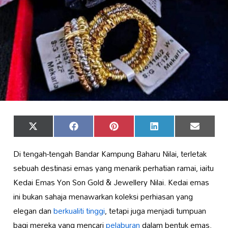
Share
Share
Share
Share
Share
X
Facebook
Pinterest
LinkedIn
Email
on
on
on
on
on
(Twitter)
Di tengah-tengah Bandar Kampung Baharu Nilai, terletak
sebuah destinasi emas yang menarik perhatian ramai, iaitu
Kedai Emas Yon Son Gold & Jewellery Nilai. Kedai emas
ini bukan sahaja menawarkan koleksi perhiasan yang
elegan dan
berkualiti tinggi
, tetapi juga menjadi tumpuan
bagi mereka yang mencari
pelaburan
dalam bentuk emas.