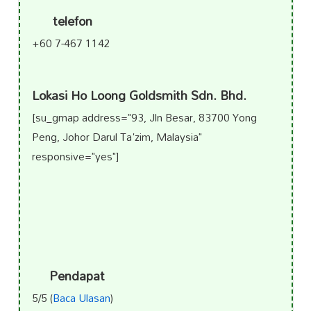
telefon
+60 7-467 1142
Lokasi Ho Loong Goldsmith Sdn. Bhd.
[su_gmap address="93, Jln Besar, 83700 Yong
Peng, Johor Darul Ta'zim, Malaysia"
responsive="yes"]
Pendapat
5/5 (
Baca Ulasan
)