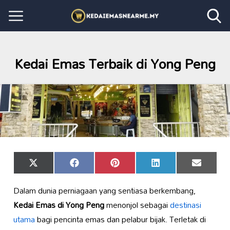
Kedai Emas Terbaik di Yong Peng
Share
Share
Share
Share
Share
X
Facebook
Pinterest
LinkedIn
Email
on
on
on
on
on
(Twitter)
Dalam dunia perniagaan yang sentiasa berkembang,
Kedai Emas di Yong Peng
menonjol sebagai
destinasi
utama
bagi pencinta emas dan pelabur bijak. Terletak di