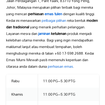
Jalan Perdagangan 1, Parit Yaani, 83710 Yong Peng,
Johor, Malaysia merupakan pilihan terbaik bagi mereka
yang mencari
perhiasan
emas tulen
dengan kualiti tinggi.
Kedai ini menawarkan
pelbagai pilihan
reka bentuk
moden
dan tradisional
yang menarik perhatian pelanggan.
Layanan mesra dan
jaminan
ketulenan
produk menjadi
kelebihan utama mereka. Bagi yang ingin mendapatkan
maklumat lanjut atau membuat tempahan, boleh
menghubungi mereka di talian +60 17-598 2688. Kedai
Emas Murni Mewah pasti memenuhi keperluan dan
citarasa anda dalam dunia
perhiasan emas
.
Rabu
11:00 PG–5:30 PTG
Khamis
11:00 PG–5:30 PTG