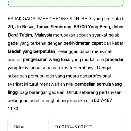
PAJAK GADAI MEE CHEONG SDN. BHD. yang terletak di
20, Jln Besar, Taman Sembrong, 83700 Yong Peng, Johor
Darul Ta’zim, Malaysia
merupakan sebuah syarikat
pajak
gadai
yang terkenal dengan
perkhidmatan cepat
dan
kadar
faedah yang berpatutan
. Pelanggan dapat menikmati
proses
pengeluaran wang tunai
yang mudah dan
prosedur
yang telus
tanpa sebarang kos tersembunyi. Dengan
hubungan perhubungan yang
mesra
dan
profesional
,
syarikat ini turut menawarkan
nilai pembelian semula yang
tinggi
bagi barangan gadaian. Untuk sebarang pertanyaan,
pelanggan boleh menghubungi mereka di
+60 7-467
1130
.
Rabu
9:00 PG–5:00 PTG