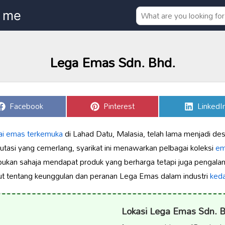
Lega Emas Sdn. Bhd.
Share
Share
Share
Facebook
Pinterest
LinkedI
on
on
on
ai emas terkemuka
di Lahad Datu, Malasia, telah lama menjadi dest
putasi yang cemerlang, syarikat ini menawarkan pelbagai koleksi
ema
bukan sahaja mendapat produk yang berharga tetapi juga pengala
njut tentang keunggulan dan peranan Lega Emas dalam industri
keda
Lokasi Lega Emas Sdn. B