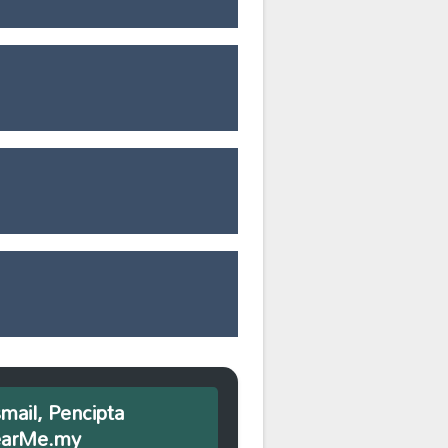
smail, Pencipta
earMe.my