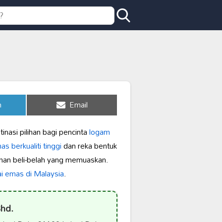
Share
n
Email
on
inasi pilihan bagi pencinta
logam
s berkualiti tinggi
dan reka bentuk
man beli-belah yang memuaskan.
i emas di Malaysia
.
hd.