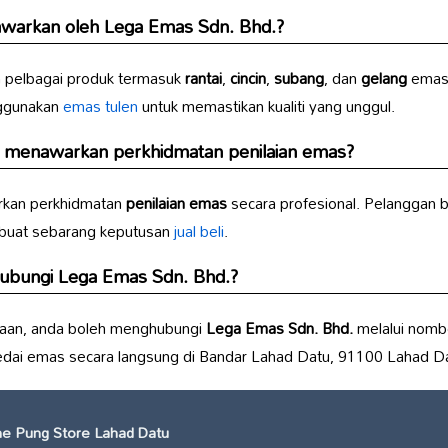
tawarkan oleh
Lega Emas Sdn. Bhd.
?
pelbagai produk termasuk
rantai
,
cincin
,
subang
, dan
gelang
emas.
nggunakan
emas tulen
untuk memastikan kualiti yang unggul.
menawarkan perkhidmatan
penilaian emas
?
kan perkhidmatan
penilaian emas
secara profesional. Pelanggan b
uat sebarang keputusan
jual beli
.
hubungi
Lega Emas Sdn. Bhd.
?
nyaan, anda boleh menghubungi
Lega Emas Sdn. Bhd.
melalui nombo
ai emas secara langsung di Bandar Lahad Datu, 91100 Lahad Da
e Pung Store Lahad Datu