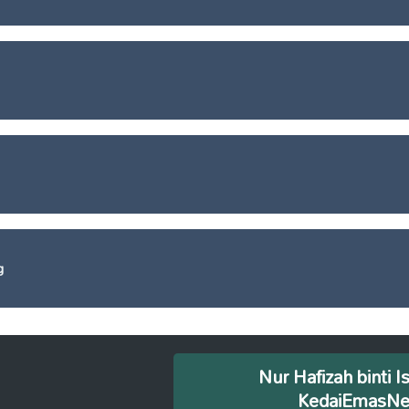
g
Nur Hafizah binti I
KedaiEmasN