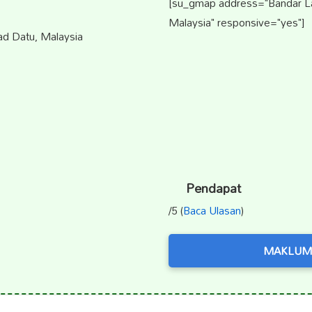
[su_gmap address="Bandar L
Malaysia" responsive="yes"]
d Datu, Malaysia
Pendapat
/5 (
Baca Ulasan
)
MAKLUM