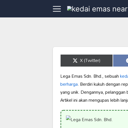
Share
X (Twitter)
on
Lega Emas Sdn. Bhd., sebuah
ked
berharga
. Berdiri kukuh dengan re
yang unik. Dengannya, pelanggan 
Artikel ini akan mengupas lebih la