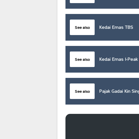
Kedai Emas TBS
See also
Kedai Emas I-Peak
See also
Pajak Gadai Kin Sin
See also