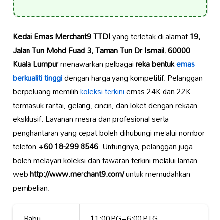
Kedai Emas Merchant9 TTDI
yang terletak di alamat
19,
Jalan Tun Mohd Fuad 3, Taman Tun Dr Ismail, 60000
Kuala Lumpur
menawarkan pelbagai
reka bentuk
emas
berkualiti tinggi
dengan harga yang kompetitif. Pelanggan
berpeluang memilih
koleksi terkini
emas 24K dan 22K
termasuk rantai, gelang, cincin, dan loket dengan rekaan
eksklusif. Layanan mesra dan profesional serta
penghantaran yang cepat boleh dihubungi melalui nombor
telefon
+60 18-299 8546
. Untungnya, pelanggan juga
boleh melayari koleksi dan tawaran terkini melalui laman
web
http://www.merchant9.com/
untuk memudahkan
pembelian.
Rabu
11:00 PG–6:00 PTG