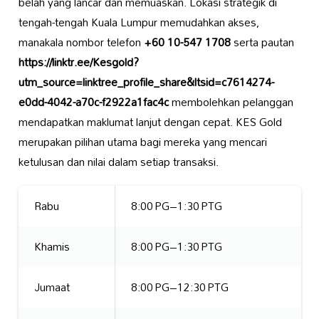
belah yang lancar dan memuaskan. Lokasi strategik di
tengah-tengah Kuala Lumpur memudahkan akses,
manakala nombor telefon
+60 10-547 1708
serta pautan
https://linktr.ee/Kesgold?
utm_source=linktree_profile_share&ltsid=c7614274-
e0dd-4042-a70c-f2922a1fac4c
membolehkan pelanggan
mendapatkan maklumat lanjut dengan cepat. KES Gold
merupakan pilihan utama bagi mereka yang mencari
ketulusan dan nilai dalam setiap transaksi.
Rabu
8:00 PG–1:30 PTG
Khamis
8:00 PG–1:30 PTG
Jumaat
8:00 PG–12:30 PTG