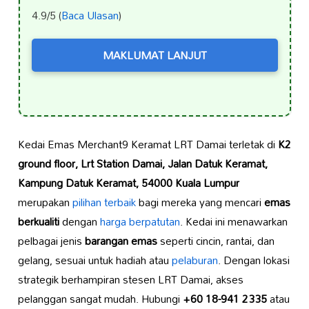
4.9/5 (
Baca Ulasan
)
MAKLUMAT LANJUT
Kedai Emas Merchant9 Keramat LRT Damai terletak di
K2
ground floor, Lrt Station Damai, Jalan Datuk Keramat,
Kampung Datuk Keramat, 54000 Kuala Lumpur
merupakan
pilihan terbaik
bagi mereka yang mencari
emas
berkualiti
dengan
harga berpatutan
. Kedai ini menawarkan
pelbagai jenis
barangan emas
seperti cincin, rantai, dan
gelang, sesuai untuk hadiah atau
pelaburan
. Dengan lokasi
strategik berhampiran stesen LRT Damai, akses
pelanggan sangat mudah. Hubungi
+60 18-941 2335
atau