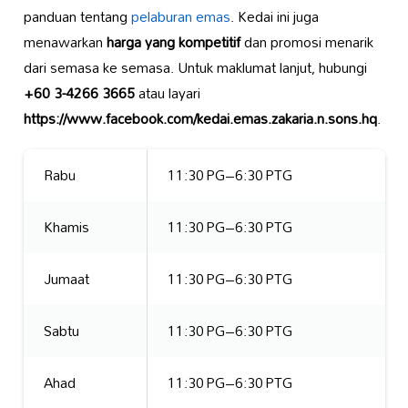
panduan tentang
pelaburan emas
. Kedai ini juga
menawarkan
harga yang kompetitif
dan promosi menarik
dari semasa ke semasa. Untuk maklumat lanjut, hubungi
+60 3-4266 3665
atau layari
https://www.facebook.com/kedai.emas.zakaria.n.sons.hq
.
Rabu
11:30 PG–6:30 PTG
Khamis
11:30 PG–6:30 PTG
Jumaat
11:30 PG–6:30 PTG
Sabtu
11:30 PG–6:30 PTG
Ahad
11:30 PG–6:30 PTG