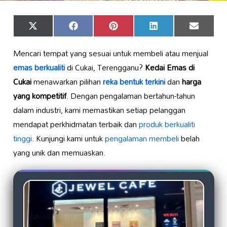
Share
Share
Share
Share
Share
X
Facebook
Pinterest
LinkedIn
Email
on
on
on
on
on
(Twitter)
Mencari tempat yang sesuai untuk membeli atau menjual
emas berkualiti
di Cukai, Terengganu?
Kedai Emas di
Cukai
menawarkan pilihan
reka bentuk terkini
dan
harga
yang kompetitif
. Dengan pengalaman bertahun-tahun
dalam industri, kami memastikan setiap pelanggan
mendapat perkhidmatan terbaik dan
produk berkualiti
tinggi
. Kunjungi kami untuk
pengalaman membeli
belah
yang unik dan memuaskan.