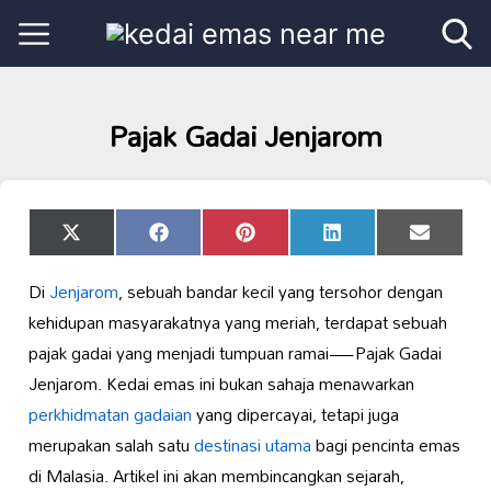
Pajak Gadai Jenjarom
Share
Share
Share
Share
Share
X
Facebook
Pinterest
LinkedIn
Email
on
on
on
on
on
(Twitter)
Di
Jenjarom
, sebuah bandar kecil yang tersohor dengan
kehidupan masyarakatnya yang meriah, terdapat sebuah
pajak gadai yang menjadi tumpuan ramai—Pajak Gadai
Jenjarom. Kedai emas ini bukan sahaja menawarkan
perkhidmatan gadaian
yang dipercayai, tetapi juga
merupakan salah satu
destinasi utama
bagi pencinta emas
di Malasia. Artikel ini akan membincangkan sejarah,