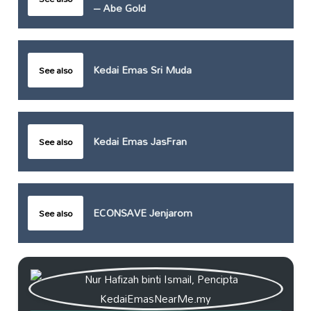
– Abe Gold
Kedai Emas Sri Muda
See also
Kedai Emas JasFran
See also
ECONSAVE Jenjarom
See also