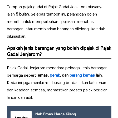
Tempoh pajak gadai di Pajak Gadai Jenjarom biasanya
ialah
5 bulan
. Selepas tempoh ini, pelanggan boleh
memilih untuk memperbaharui pajakan, menebus
barangan, atau membiarkan barangan dilelong jika tidak
dilunaskan.
Apakah jenis barangan yang boleh dipajak di Pajak
Gadai Jenjarom?
Pajak Gadai Jenjarom menerima pelbagai jenis barangan
berharga seperti
emas,
perak
, dan
barang kemas
lain
.
Kedai ini juga menilai nilai barang berdasarkan ketulenan
dan keadaan semasa, memastikan proses pajak berjalan
lancar dan adil.
Nak Emas Harga Kilang
See also