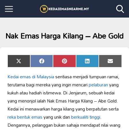
Nak Emas Harga Kilang – Abe Gold
Share
Share
Share
Share
Share
X
Facebook
Pinterest
LinkedIn
Email
on
on
on
on
on
(Twitter)
Kedai emas di Malaysia
sentiasa menjadi tumpuan ramai,
terutama bagi mereka yang ingin mencari
pelaburan
yang
kukuh atau hadiah istimewa. Di Jenjarum, sebuah kedai
yang menonjol ialah Nak Emas Harga Kilang – Abe Gold.
Kedai ini menawarkan harga kilang yang berpatutan serta
reka bentuk emas
yang unik dan
berkualiti tinggi
.
Dengannya, pelanggan bukan sahaja mendapat nilai wang