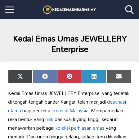
Kedai Emas Umas JEWELLERY
Enterprise
Share
Share
Share
Share
Share
X
Facebook
Pinterest
LinkedIn
Email
on
on
on
on
on
(Twitter)
Kedai Emas Umas JEWELLERY Enterprise, yang terletak
di tengah-tengah bandar Kangar, telah menjadi
destinasi
utama
bagi pencinta
emas di Malaysia
. Mempamerkan
reka bentuk yang
unik
dan kualiti yang tinggi, kedai ini
menawarkan pelbagai
koleksi perhiasan emas
yang
menarik. Dari cincin hingga gelang, setiap item dihasilkan