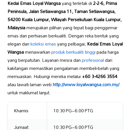
Kedai Emas Loyal Wangsa
yang terletak di
2-2-6, Prima
Peninsula, Jalan Setiawangsa 11, Taman Setiawangsa,
54200 Kuala Lumpur, Wilayah Persekutuan Kuala Lumpur,
Malaysia
merupakan pilihan yang tepat bagi penggemar
emas dan perhiasan berkualiti. Dengan reka bentuk yang
elegan dan
koleksi emas
yang pelbagai,
Kedai Emas Loyal
Wangsa
menawarkan
produk berkualiti tinggi
pada harga
yang berpatutan. Layanan mesra dan
profesional
dari
kakitangan memastikan pengalaman membeli-belah yang
memuaskan. Hubungi mereka melalui
+60 3-4266 3554
atau lawati laman web
http://www.loyalwangsa.com.my/
untuk maklumat lanjut.
Khamis
10:30 PG–6:00 PTG
Jumaat
10:30 PG–6:00 PTG