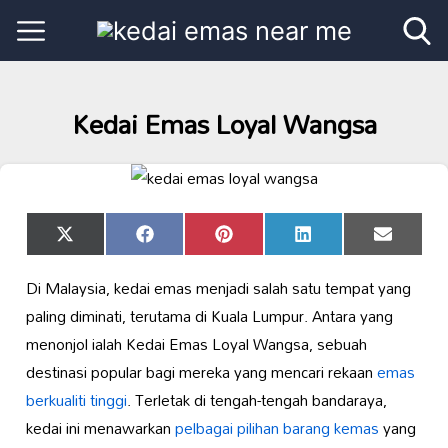
Kedai Emas Loyal Wangsa
Share
Share
Share
Share
Share
X
Facebook
Pinterest
LinkedIn
Email
on
on
on
on
on
(Twitter)
Di Malaysia, kedai emas menjadi salah satu tempat yang
paling diminati, terutama di Kuala Lumpur. Antara yang
menonjol ialah Kedai Emas Loyal Wangsa, sebuah
destinasi popular bagi mereka yang mencari rekaan
emas
berkualiti tinggi
. Terletak di tengah-tengah bandaraya,
kedai ini menawarkan
pelbagai pilihan barang kemas
yang