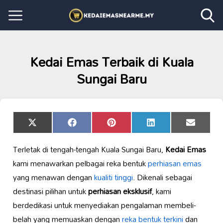
Kedai Emas Terbaik di Kuala
Sungai Baru
Share
Share
Share
Share
Share
X
Facebook
Pinterest
LinkedIn
Email
on
on
on
on
on
(Twitter)
Terletak di tengah-tengah Kuala Sungai Baru,
Kedai Emas
kami menawarkan pelbagai reka bentuk
perhiasan emas
yang menawan dengan
kualiti tinggi
. Dikenali sebagai
destinasi pilihan untuk
perhiasan eksklusif
, kami
berdedikasi untuk menyediakan pengalaman membeli-
belah yang memuaskan dengan
reka bentuk terkini
dan