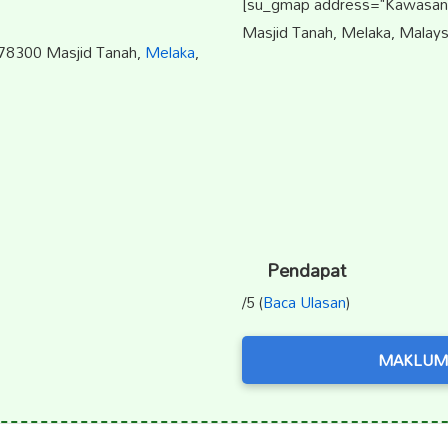
[su_gmap address="Kawasan P
Masjid Tanah, Melaka, Malays
 78300 Masjid Tanah,
Melaka
,
Pendapat
/5 (
Baca Ulasan
)
MAKLUM