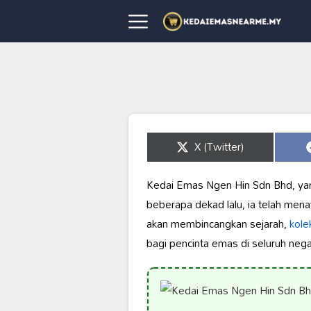
Share
X (Twitter)
on
Kedai Emas Ngen Hin Sdn Bhd, yang 
beberapa dekad lalu, ia telah men
akan membincangkan sejarah,
kole
bagi pencinta emas di seluruh nega