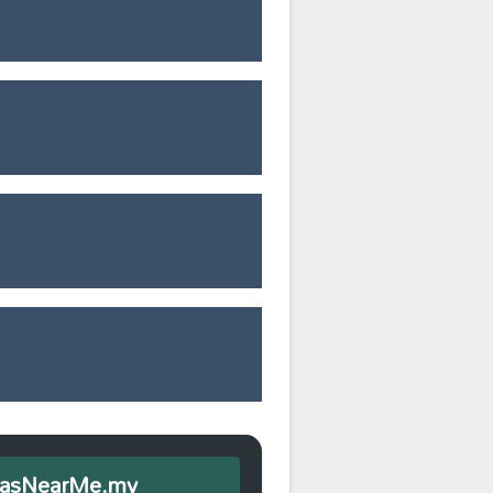
iEmasNearMe.my