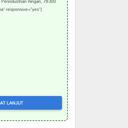
erindustrian Ringan, 78300
ia" responsive="yes"]
AT LANJUT