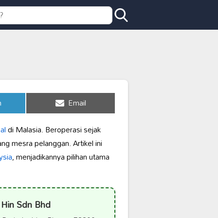
Share
n
Email
on
al
di Malasia. Beroperasi sejak
g mesra pelanggan. Artikel ini
ysia
, menjadikannya pilihan utama
 Hin Sdn Bhd