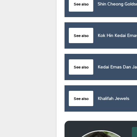
Shin Cheong Golds
See also
Kok Hin Kedai Ema
See also
Kedai Emas Dan J
See also
Khalifah Jewels
See also