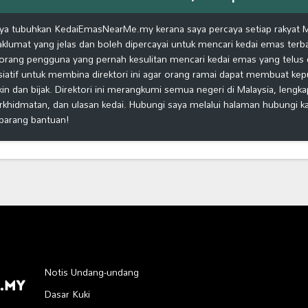
ya tubuhkan KedaiEmasNearMe.my kerana saya percaya setiap rakyat 
klumat yang jelas dan boleh dipercayai untuk mencari kedai emas terb
orang pengguna yang pernah kesulitan mencari kedai emas yang telus d
isiatif untuk membina direktori ini agar orang ramai dapat membuat ke
kin dan bijak. Direktori ini merangkumi semua negeri di Malaysia, lengk
rkhidmatan, dan ulasan kedai. Hubungi saya melalui halaman hubungi 
barang bantuan!
Notis Undang-undang
Dasar Kuki