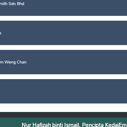
mith Sdn Bhd
s
am Weng Chan
Nur Hafizah binti Ismail, Pencipta Keda