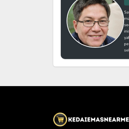
Sa
ma
se
in
ya
pe
se