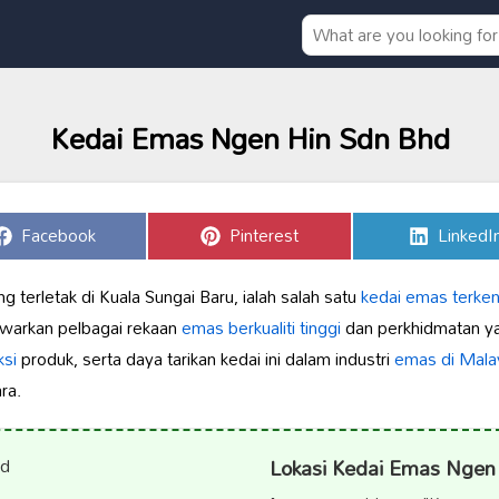
Kedai Emas Ngen Hin Sdn Bhd
Share
Share
Share
Facebook
Pinterest
LinkedI
on
on
on
terletak di Kuala Sungai Baru, ialah salah satu
kedai emas terken
awarkan pelbagai rekaan
emas berkualiti tinggi
dan perkhidmatan yan
ksi
produk, serta daya tarikan kedai ini dalam industri
emas di Mala
ra.
Lokasi Kedai Emas Ngen