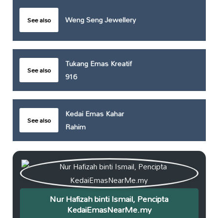
Weng Seng Jewellery
See also
Tukang Emas Kreatif
See also
916
Kedai Emas Kahar
See also
Rahim
Nur Hafizah binti Ismail, Pencipta
KedaiEmasNearMe.my