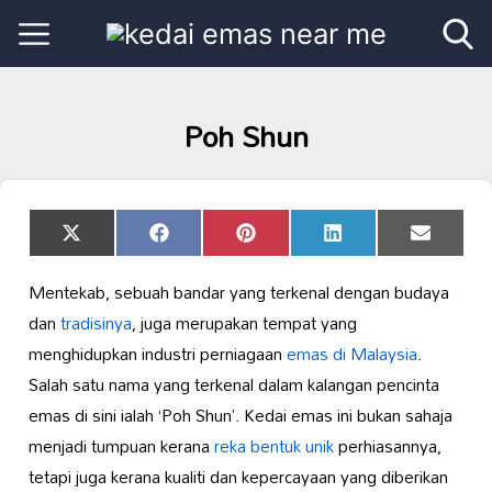
Poh Shun
Share
Share
Share
Share
Share
X
Facebook
Pinterest
LinkedIn
Email
on
on
on
on
on
(Twitter)
Mentekab, sebuah bandar yang terkenal dengan budaya
dan
tradisinya
, juga merupakan tempat yang
menghidupkan industri perniagaan
emas di Malaysia
.
Salah satu nama yang terkenal dalam kalangan pencinta
emas di sini ialah ‘Poh Shun’. Kedai emas ini bukan sahaja
menjadi tumpuan kerana
reka bentuk unik
perhiasannya,
tetapi juga kerana kualiti dan kepercayaan yang diberikan