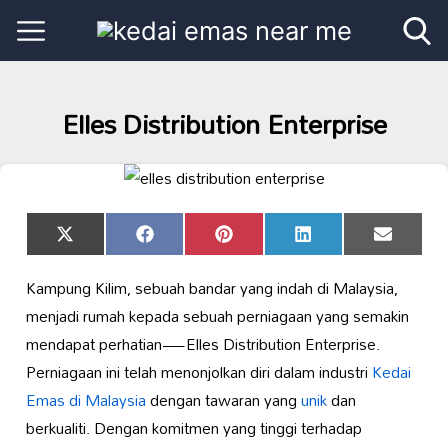
Elles Distribution Enterprise
Share
Share
Share
Share
Share
X
Facebook
Pinterest
LinkedIn
Email
on
on
on
on
on
(Twitter)
Kampung Kilim, sebuah bandar yang indah di Malaysia,
menjadi rumah kepada sebuah perniagaan yang semakin
mendapat perhatian—Elles Distribution Enterprise.
Perniagaan ini telah menonjolkan diri dalam industri
Kedai
Emas di Malaysia
dengan tawaran yang
unik
dan
berkualiti. Dengan komitmen yang tinggi terhadap