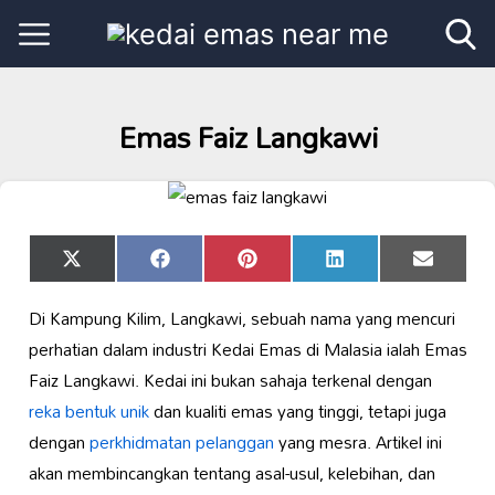
Emas Faiz Langkawi
Share
Share
Share
Share
Share
X
Facebook
Pinterest
LinkedIn
Email
on
on
on
on
on
(Twitter)
Di Kampung Kilim, Langkawi, sebuah nama yang mencuri
perhatian dalam industri Kedai Emas di Malasia ialah Emas
Faiz Langkawi. Kedai ini bukan sahaja terkenal dengan
reka bentuk unik
dan kualiti emas yang tinggi, tetapi juga
dengan
perkhidmatan pelanggan
yang mesra. Artikel ini
akan membincangkan tentang asal-usul, kelebihan, dan