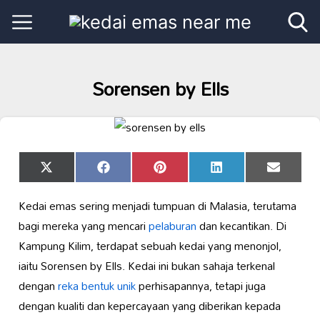
Sorensen by Ells
Share
Share
Share
Share
Share
X
Facebook
Pinterest
LinkedIn
Email
on
on
on
on
on
(Twitter)
Kedai emas sering menjadi tumpuan di Malasia, terutama
bagi mereka yang mencari
pelaburan
dan kecantikan. Di
Kampung Kilim, terdapat sebuah kedai yang menonjol,
iaitu Sorensen by Ells. Kedai ini bukan sahaja terkenal
dengan
reka bentuk unik
perhisapannya, tetapi juga
dengan kualiti dan kepercayaan yang diberikan kepada