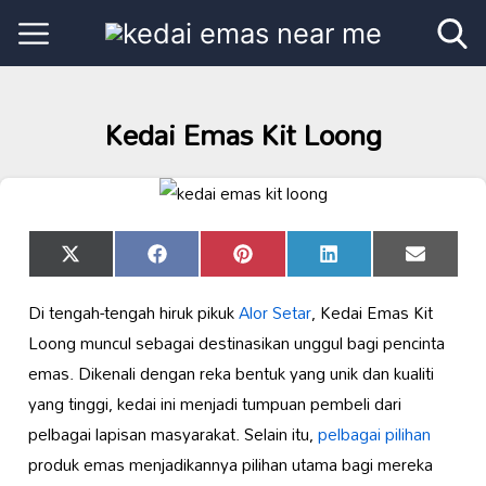
Kedai Emas Kit Loong
Share
Share
Share
Share
Share
X
Facebook
Pinterest
LinkedIn
Email
on
on
on
on
on
(Twitter)
Di tengah-tengah hiruk pikuk
Alor Setar
, Kedai Emas Kit
Loong muncul sebagai destinasikan unggul bagi pencinta
emas. Dikenali dengan reka bentuk yang unik dan kualiti
yang tinggi, kedai ini menjadi tumpuan pembeli dari
pelbagai lapisan masyarakat. Selain itu,
pelbagai pilihan
produk emas menjadikannya pilihan utama bagi mereka