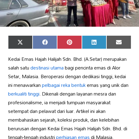
Share
Share
Share
Share
Share
X
Facebook
Pinterest
LinkedIn
Email
on
on
on
on
on
(Twitter)
Kedai Emas Hajah Halijah Sdn. Bhd. (A.Setar) merupakan
salah satu
destinasi utama
bagi pencinta emas di Alor
Setar, Malasia. Beroperasi dengan dedikasi tinggi, kedai
ini menawarkan
pelbagai reka bentuk
emas yang unik dan
berkualiti tinggi
. Dikenali dengan layanan mesra dan
profesionalisme, ia menjadi tumpuan masyarakat
setempat dan pelawat dari luar. Artikel ini akan
membahaskan sejarah, koleksi produk, dan kelebihan
berurusan dengan Kedai Emas Hajah Halijah Sdn. Bhd. di
tengah-tengah industri
perhiasan emas
di Malasia.