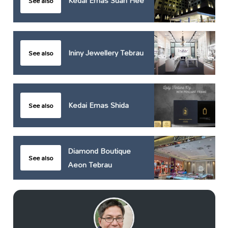
Kedai Emas Suan Hee
See also
Ininy Jewellery Tebrau
See also
Kedai Emas Shida
See also
Diamond Boutique
See also
Aeon Tebrau