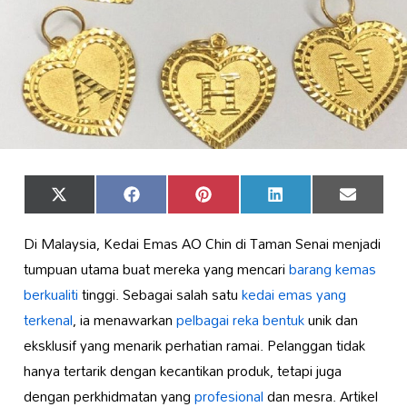
Share
Share
Share
Share
Share
X
Facebook
Pinterest
LinkedIn
Email
on
on
on
on
on
(Twitter)
Di Malaysia, Kedai Emas AO Chin di Taman Senai menjadi
tumpuan utama buat mereka yang mencari
barang kemas
berkualiti
tinggi. Sebagai salah satu
kedai emas yang
terkenal
, ia menawarkan
pelbagai reka bentuk
unik dan
eksklusif yang menarik perhatian ramai. Pelanggan tidak
hanya tertarik dengan kecantikan produk, tetapi juga
dengan perkhidmatan yang
profesional
dan mesra. Artikel