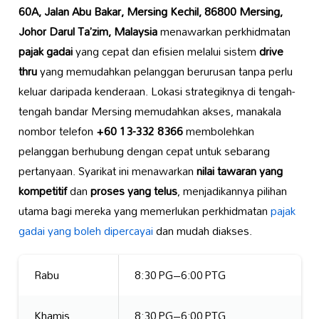
60A, Jalan Abu Bakar, Mersing Kechil, 86800 Mersing,
Johor Darul Ta’zim, Malaysia
menawarkan perkhidmatan
pajak gadai
yang cepat dan efisien melalui sistem
drive
thru
yang memudahkan pelanggan berurusan tanpa perlu
keluar daripada kenderaan. Lokasi strategiknya di tengah-
tengah bandar Mersing memudahkan akses, manakala
nombor telefon
+60 13-332 8366
membolehkan
pelanggan berhubung dengan cepat untuk sebarang
pertanyaan. Syarikat ini menawarkan
nilai tawaran yang
kompetitif
dan
proses yang telus
, menjadikannya pilihan
utama bagi mereka yang memerlukan perkhidmatan
pajak
gadai yang boleh dipercayai
dan mudah diakses.
Rabu
8:30 PG–6:00 PTG
Khamis
8:30 PG–6:00 PTG