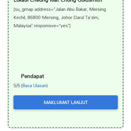
[su_gmap address="Jalan Abu Bakar, Mersing
Kechil, 86800 Mersing, Johor Darul Ta'zim,
Malaysia" responsive="yes"]
Pendapat
5/5 (
Baca Ulasan
)
MAKLUMAT LANJUT