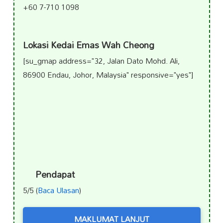
+60 7-710 1098
Lokasi Kedai Emas Wah Cheong
[su_gmap address="32, Jalan Dato Mohd. Ali,
86900 Endau, Johor, Malaysia" responsive="yes"]
Pendapat
5/5 (
Baca Ulasan
)
MAKLUMAT LANJUT