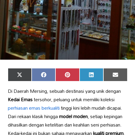
Share
Share
Share
Share
Share
X
Facebook
Pinterest
LinkedIn
Email
on
on
on
on
on
(Twitter)
Di Daerah Mersing, sebuah destinasi yang unik dengan
Kedai Emas
tersohor, peluang untuk memiliki koleksi
perhiasan emas berkualiti
tinggi kini lebih mudah dicapai.
Dari rekaan klasik hingga
model moden
, setiap kepingan
dihasilkan dengan ketelitian dan keahlian seni perhiasan.
Kedai-kedai ini bukan sahaja menawarkan
kualiti premium
,