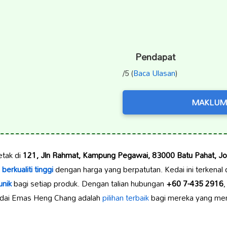
Pendapat
/5 (
Baca Ulasan
)
MAKLUM
etak di
121, Jln Rahmat, Kampung Pegawai, 83000 Batu Pahat, Joh
berkualiti tinggi
dengan harga yang berpatutan. Kedai ini terkena
unik
bagi setiap produk. Dengan talian hubungan
+60 7-435 2916
,
edai Emas Heng Chang adalah
pilihan terbaik
bagi mereka yang me