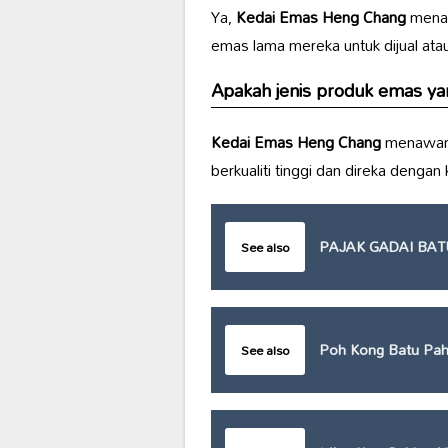
Ya,
Kedai Emas Heng Chang
menaw
emas lama mereka untuk dijual ata
Apakah jenis produk emas ya
Kedai Emas Heng Chang
menawarka
berkualiti tinggi dan direka denga
PAJAK GADAI BAT
See also
Poh Kong Batu Pah
See also