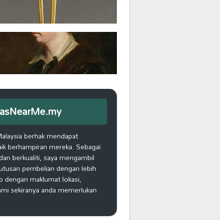
iEmasNearMe.my
Malaysia berhak mendapat
aik berhampiran mereka. Sebagai
an berkualiti, saya mengambil
putusan pembelian dengan lebih
ap dengan maklumat lokasi,
kami sekiranya anda memerlukan