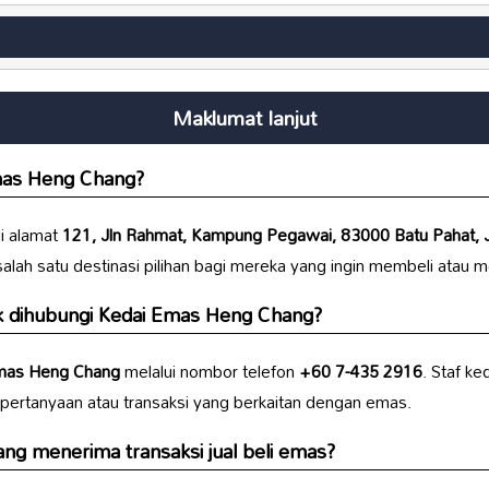
Maklumat lanjut
mas Heng Chang
?
di alamat
121, Jln Rahmat, Kampung Pegawai, 83000 Batu Pahat, J
alah satu destinasi pilihan bagi mereka yang ingin membeli atau 
k dihubungi
Kedai Emas Heng Chang
?
mas Heng Chang
melalui nombor telefon
+60 7-435 2916
. Staf ke
rtanyaan atau transaksi yang berkaitan dengan emas.
ang
menerima transaksi jual beli emas?