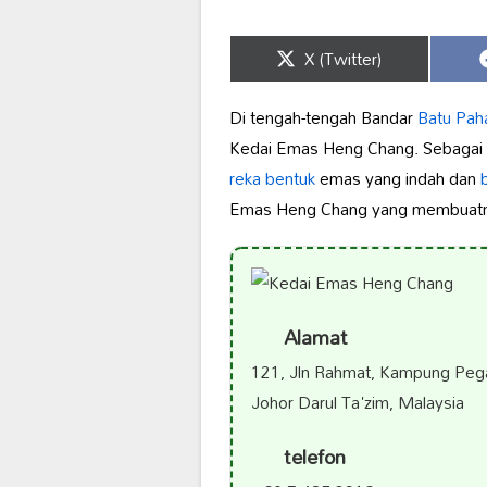
Share
X (Twitter)
on
Di tengah-tengah Bandar
Batu Pah
Kedai Emas Heng Chang. Sebagai 
reka bentuk
emas yang indah dan
b
Emas Heng Chang yang membuatnya
Alamat
121, Jln Rahmat, Kampung Pega
Johor Darul Ta'zim, Malaysia
telefon