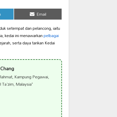
Share
n
Email
on
duk setempat dan pelancong, iaitu
a, kedai ini menawarkan
pelbagai
sejarah, serta daya tarikan Kedai
 Chang
 Rahmat, Kampung Pegawai,
 Ta'zim, Malaysia"