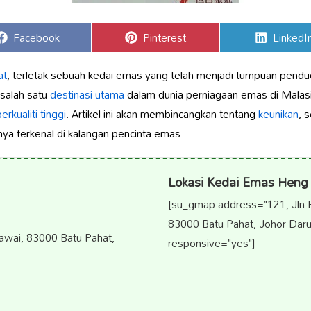
Share
Share
Share
Facebook
Pinterest
LinkedI
on
on
on
at
, terletak sebuah kedai emas yang telah menjadi tumpuan pendu
salah satu
destinasi utama
dalam dunia perniagaan emas di Malasi
erkualiti tinggi
. Artikel ini akan membincangkan tentang
keunikan
, 
 terkenal di kalangan pencinta emas.
Lokasi Kedai Emas Heng
[su_gmap address="121, Jln
83000 Batu Pahat, Johor Darul
wai, 83000 Batu Pahat,
responsive="yes"]