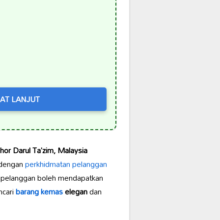
AT LANJUT
or Darul Ta’zim, Malaysia
l dengan
perkhidmatan pelanggan
 pelanggan boleh mendapatkan
ncari
barang kemas
elegan
dan