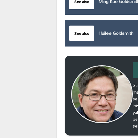
Ming Kue Goldsmit
See also
Huilee Goldsmith
See also
Sa
ma
se
in
ya
pe
se