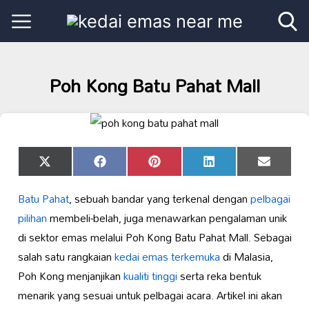
Poh Kong Batu Pahat Mall
Share
Share
Share
Share
Share
X
Facebook
Pinterest
LinkedIn
Email
on
on
on
on
on
(Twitter)
Batu Pahat
, sebuah bandar yang terkenal dengan
pelbagai
pilihan
membeli-belah, juga menawarkan pengalaman unik
di sektor emas melalui Poh Kong Batu Pahat Mall. Sebagai
salah satu rangkaian
kedai emas terkemuka
di Malasia,
Poh Kong menjanjikan
kualiti tinggi
serta reka bentuk
menarik yang sesuai untuk pelbagai acara. Artikel ini akan