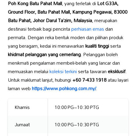
Poh Kong Batu Pahat Mall
, yang terletak di
Lot G33A,
Ground Floor, Batu Pahat Mall, Kampung Pegawai, 83000
Batu Pahat, Johor Darul Ta’zim, Malaysia
, merupakan
destinasi terbaik bagi pencinta
perhiasan emas
dan
permata. Dengan reka bentuk moden dan pilihan produk
yang beragam, kedai ini menawarkan
kualiti tinggi
serta
khidmat pelanggan yang cemerlang
. Pelanggan boleh
menikmati pengalaman membeli-belah yang lancar dan
memuaskan melalui
koleksi terkini
serta tawaran
eksklusif
.
Untuk maklumat lanjut, hubungi
+60 7-433 1918
atau layari
laman web
https://www.pohkong.com.my/
.
Khamis
10:00 PG–10:30 PTG
Jumaat
10:00 PG–10:30 PTG