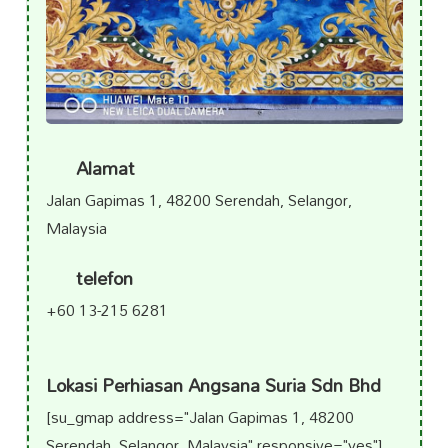
Alamat
Jalan Gapimas 1, 48200 Serendah, Selangor,
Malaysia
telefon
+60 13-215 6281
Lokasi Perhiasan Angsana Suria Sdn Bhd
[su_gmap address="Jalan Gapimas 1, 48200
Serendah, Selangor, Malaysia" responsive="yes"]