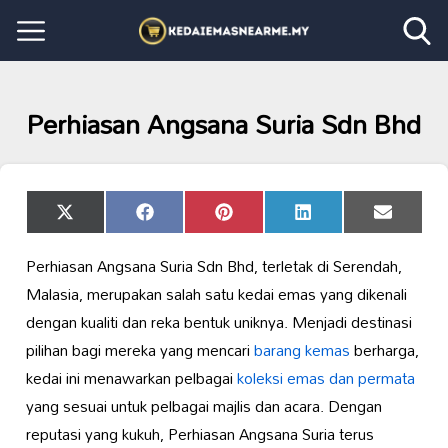
Perhiasan Angsana Suria Sdn Bhd
Share
Share
Share
Share
Share
X
Facebook
Pinterest
LinkedIn
Email
on
on
on
on
on
(Twitter)
Perhiasan Angsana Suria Sdn Bhd, terletak di Serendah,
Malasia, merupakan salah satu kedai emas yang dikenali
dengan kualiti dan reka bentuk uniknya. Menjadi destinasi
pilihan bagi mereka yang mencari
barang kemas
berharga,
kedai ini menawarkan pelbagai
koleksi
emas dan permata
yang sesuai untuk pelbagai majlis dan acara. Dengan
reputasi yang kukuh, Perhiasan Angsana Suria terus