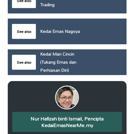
See also
Trading
Kedai Emas Nagoya
See also
Kedai Man Cincin
(Tukang Emas dan
See also
Perhiasan Diri)
Nur Hafizah binti Ismail, Pencipta
KedaiEmasNearMe.my