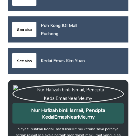
Poh Kong IOI Mall
See also
Puchong
Kedai Emas Kim Yuan
See also
Nur Hafizah binti Ismail, Pencipta
KedaiEmasNearMe.my
Saya tubuhkan KedaiEmasNearMe.my kerana saya percaya
setiap rakyat Malaysia berhak mendapat maklumat yang jelas