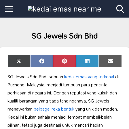
SG Jewels Sdn Bhd
Share
Share
Share
Share
Share
X
Facebook
Pinterest
LinkedIn
Email
on
on
on
on
on
(Twitter)
SG Jewels Sdn Bhd, sebuah
kedai emas yang terkenal
di
Puchong, Malaysia, menjadi tumpuan para pencinta
perhiasan di negara ini. Dengan reputasi yang kukuh dan
kualiti barangan yang tiada tandingannya, SG Jewels
menawarkan
pelbagai reka bentuk
yang unik dan moden.
Kedai ini bukan sahaja menjadi tempat membeli-belah
pilihan, tetapi juga destinasi untuk mencari hadiah