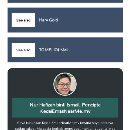
Hary Gold
See also
TOMEI IOI Mall
See also
Nur Hafizah binti Ismail, Pencipta
KedaiEmasNearMe.my
Saya tubuhkan KedaiEmasNearMe.my kerana saya percaya
setiap rakyat Malaysia berhak mendapat maklumat yang jelas