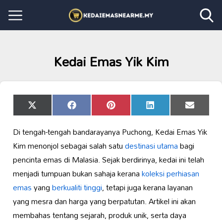
Kedai Emas Yik Kim
Share
Share
Share
Share
Share
X
Facebook
Pinterest
LinkedIn
Email
on
on
on
on
on
(Twitter)
Di tengah-tengah bandarayanya Puchong, Kedai Emas Yik
Kim menonjol sebagai salah satu
destinasi utama
bagi
pencinta emas di Malasia. Sejak berdirinya, kedai ini telah
menjadi tumpuan bukan sahaja kerana
koleksi perhiasan
emas
yang
berkualiti tinggi
, tetapi juga kerana layanan
yang mesra dan harga yang berpatutan. Artikel ini akan
membahas tentang sejarah, produk unik, serta daya