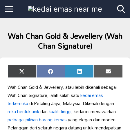
Wah Chan Gold & Jewellery (Wah
Chan Signature)
Share
Share
Share
Share
X
Facebook
LinkedIn
Email
on
on
on
on
(Twitter)
Wah Chan Gold & Jewellery, atau lebih dikenali sebagai
Wah Chan Signature, ialah salah satu
kedai emas
terkemuka
di Petaling Jaya, Malaysia. Dikenali dengan
reka bentuk unik
dan
kualiti tinggi
, kedai ini menawarkan
pelbagai pilihan barang kemas
yang elegan dan moden.
Pelanggan dari seluruh negara datang untuk mendapatkan