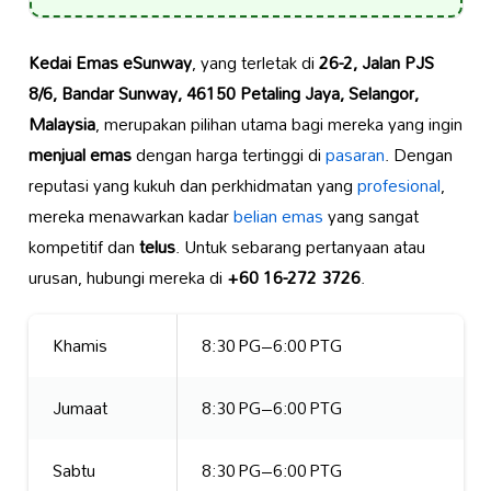
Kedai Emas eSunway
, yang terletak di
26-2, Jalan PJS
8/6, Bandar Sunway, 46150 Petaling Jaya, Selangor,
Malaysia
, merupakan pilihan utama bagi mereka yang ingin
menjual emas
dengan harga tertinggi di
pasaran
. Dengan
reputasi yang kukuh dan perkhidmatan yang
profesional
,
mereka menawarkan kadar
belian emas
yang sangat
kompetitif dan
telus
. Untuk sebarang pertanyaan atau
urusan, hubungi mereka di
+60 16-272 3726
.
Khamis
8:30 PG–6:00 PTG
Jumaat
8:30 PG–6:00 PTG
Sabtu
8:30 PG–6:00 PTG