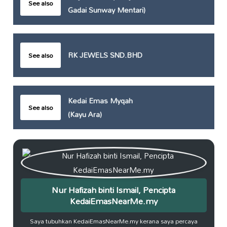
See also
Gadai Sunway Mentari)
RK JEWELS SND.BHD
See also
Kedai Emas Myqah
See also
(Kayu Ara)
Nur Hafizah binti Ismail, Pencipta
KedaiEmasNearMe.my
Saya tubuhkan KedaiEmasNearMe.my kerana saya percaya