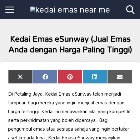
Kedai Emas eSunway (Jual Emas
Anda dengan Harga Paling Tinggi)
Share
Share
Share
Share
Share
X
Facebook
Pinterest
LinkedIn
Email
on
on
on
on
on
(Twitter)
Di Petaling Jaya, Kedai Emas eSunway telah menjadi
tumpuan bagi mereka yang ingin menjual emas dengan
harga tertinggi. Kedai ini menawarkan nilai yang kompetitif
serta perkhidmatan yang boleh dipercayai. Bagi
pengumpul emas atau sesiapa sahaja yang ingin bertukar
aset kepada tunai, Kedai Emas eSunway menjanjikan