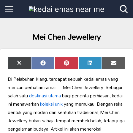
Mei Chen Jewellery
Share
Share
Share
Share
Share
X
Facebook
Pinterest
LinkedIn
Email
on
on
on
on
on
(Twitter)
Di Pelabuhan Klang, terdapat sebuah kedai emas yang
mencuri perhatian ramai—Mei Chen Jewellery. Sebagai
salah satu
destinasi utama
bagi pencinta perhiasan, kedai
ini menawarkan
koleksi
unik
yang memukau. Dengan reka
bentuk yang moden dan sentuhan tradisional, Mei Chen
Jewellery bukan sahaja tempat membeli-belah, tetapi juga
pengalaman budaya. Artikel ini akan menerokai