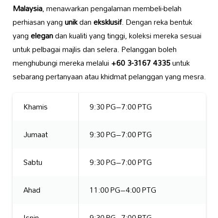
Malaysia
, menawarkan pengalaman membeli-belah
perhiasan yang
unik
dan
eksklusif
. Dengan reka bentuk
yang
elegan
dan kualiti yang tinggi, koleksi mereka sesuai
untuk pelbagai majlis dan selera. Pelanggan boleh
menghubungi mereka melalui
+60 3-3167 4335
untuk
sebarang pertanyaan atau khidmat pelanggan yang mesra.
Khamis
9:30 PG–7:00 PTG
Jumaat
9:30 PG–7:00 PTG
Sabtu
9:30 PG–7:00 PTG
Ahad
11:00 PG–4:00 PTG
Isnin
9:30 PG–7:00 PTG