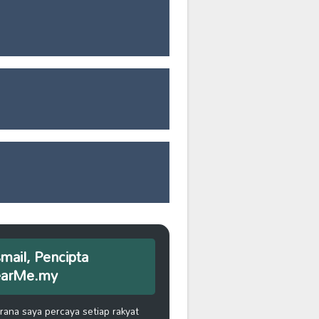
smail, Pencipta
earMe.my
na saya percaya setiap rakyat