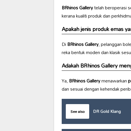
BRhinos Gallery
telah beroperasi 
kerana kualiti produk dan perkhid
Apakah jenis produk emas yan
Di
BRhinos Gallery
, pelanggan bo
reka bentuk moden dan klasik sesu
Adakah
BRhinos Gallery
menye
Ya,
BRhinos Gallery
menawarkan
p
dan sesuai dengan kehendak perib
DR Gold Klang
See also