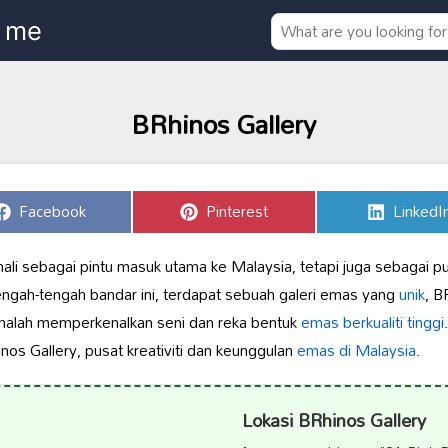
BRhinos Gallery
Share
Share
Share
Facebook
Pinterest
LinkedI
on
on
on
ali sebagai pintu masuk utama ke Malaysia, tetapi juga sebagai p
tengah-tengah bandar ini, terdapat sebuah galeri emas yang
unik
, B
malah memperkenalkan seni dan reka bentuk
emas berkualiti tinggi
os Gallery, pusat kreativiti dan keunggulan
emas di Malaysia
.
Lokasi BRhinos Gallery