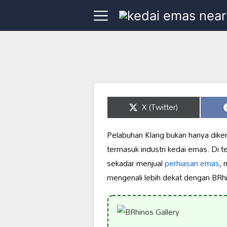
Share
X (Twitter)
on
Pelabuhan Klang bukan hanya diken
termasuk industri kedai emas. Di 
sekadar menjual
perhiasan emas
, 
mengenali lebih dekat dengan BRhin