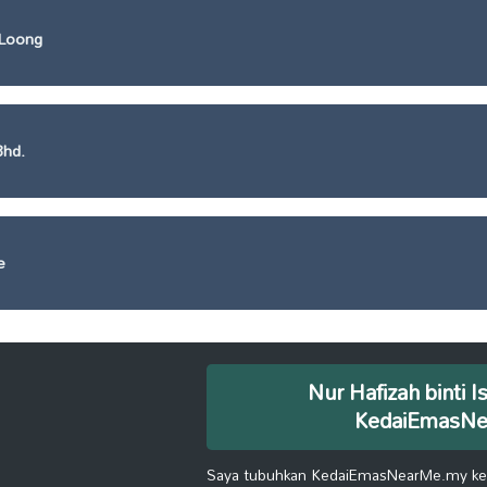
Loong
Bhd.
e
Nur Hafizah binti I
KedaiEmasN
Saya tubuhkan KedaiEmasNearMe.my kera