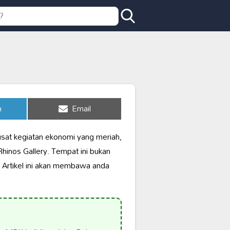
Share
n
Email
on
usat kegiatan ekonomi yang meriah,
Rhinos Gallery. Tempat ini bukan
. Artikel ini akan membawa anda