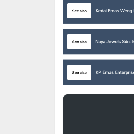
Kedai Emas Weng 
See also
Naya Jewels Sdn. 
See also
KP Emas Enterpris
See also