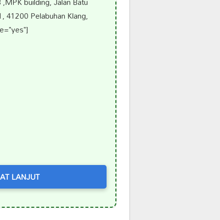
,MPK building, Jalan Batu
 1, 41200 Pelabuhan Klang,
e="yes"]
AT LANJUT