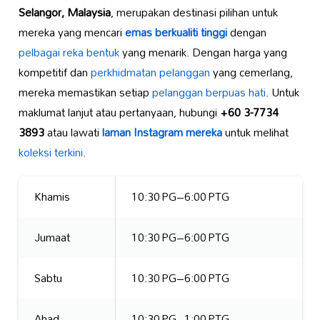
Selangor, Malaysia
, merupakan destinasi pilihan untuk
mereka yang mencari
emas berkualiti tinggi
dengan
pelbagai reka bentuk
yang menarik. Dengan harga yang
kompetitif dan
perkhidmatan pelanggan
yang cemerlang,
mereka memastikan setiap
pelanggan berpuas hati
. Untuk
maklumat lanjut atau pertanyaan, hubungi
+60 3-7734
3893
atau lawati
laman Instagram mereka
untuk melihat
koleksi terkini
.
Khamis
10:30 PG–6:00 PTG
Jumaat
10:30 PG–6:00 PTG
Sabtu
10:30 PG–6:00 PTG
Ahad
10:30 PG–1:00 PTG