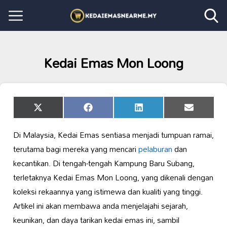
Kedai Emas Mon Loong
Share
Share
Share
Share
X
Facebook
LinkedIn
Email
on
on
on
on
(Twitter)
Di Malaysia, Kedai Emas sentiasa menjadi tumpuan ramai,
terutama bagi mereka yang mencari
pelaburan
dan
kecantikan. Di tengah-tengah Kampung Baru Subang,
terletaknya Kedai Emas Mon Loong, yang dikenali dengan
koleksi rekaannya yang istimewa dan kualiti yang tinggi.
Artikel ini akan membawa anda menjelajahi sejarah,
keunikan, dan daya tarikan kedai emas ini, sambil