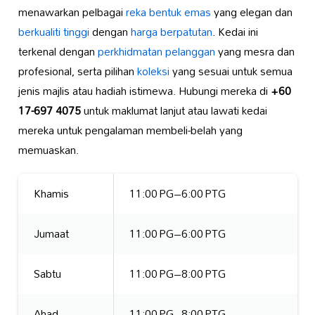
menawarkan pelbagai
reka bentuk emas
yang elegan dan
berkualiti tinggi
dengan
harga berpatutan
. Kedai ini
terkenal dengan
perkhidmatan pelanggan
yang mesra dan
profesional, serta pilihan
koleksi
yang sesuai untuk semua
jenis majlis atau hadiah istimewa. Hubungi mereka di
+60
17-697 4075
untuk maklumat lanjut atau lawati kedai
mereka untuk pengalaman membeli-belah yang
memuaskan.
Khamis
11:00 PG–6:00 PTG
Jumaat
11:00 PG–6:00 PTG
Sabtu
11:00 PG–8:00 PTG
Ahad
11:00 PG–8:00 PTG