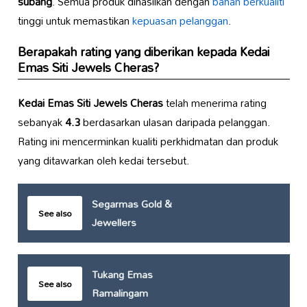
subang
. Semua produk dihasilkan dengan
bahan berkualiti
tinggi untuk memastikan
kepuasan pelanggan
.
Berapakah rating yang diberikan kepada
Kedai
Emas Siti Jewels Cheras
?
Kedai Emas Siti Jewels Cheras
telah menerima rating
sebanyak
4.3
berdasarkan ulasan daripada pelanggan.
Rating ini mencerminkan kualiti perkhidmatan dan produk
yang ditawarkan oleh kedai tersebut.
Segarmas Gold &
See also
Jewellers
Tukang Emas
See also
Ramalingam