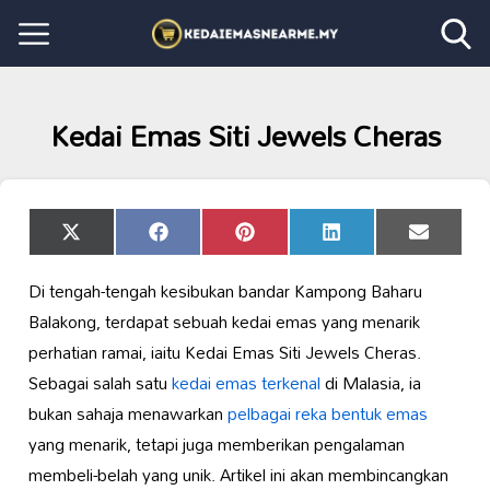
Kedai Emas Siti Jewels Cheras
Share
Share
Share
Share
Share
X
Facebook
Pinterest
LinkedIn
Email
on
on
on
on
on
(Twitter)
Di tengah-tengah kesibukan bandar Kampong Baharu
Balakong, terdapat sebuah kedai emas yang menarik
perhatian ramai, iaitu Kedai Emas Siti Jewels Cheras.
Sebagai salah satu
kedai emas terkenal
di Malasia, ia
bukan sahaja menawarkan
pelbagai reka bentuk emas
yang menarik, tetapi juga memberikan pengalaman
membeli-belah yang unik. Artikel ini akan membincangkan