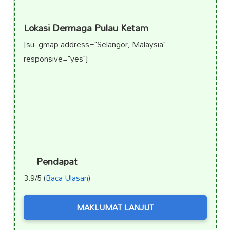
Lokasi Dermaga Pulau Ketam
[su_gmap address="Selangor, Malaysia"
responsive="yes"]
Pendapat
3.9/5 (
Baca Ulasan
)
MAKLUMAT LANJUT