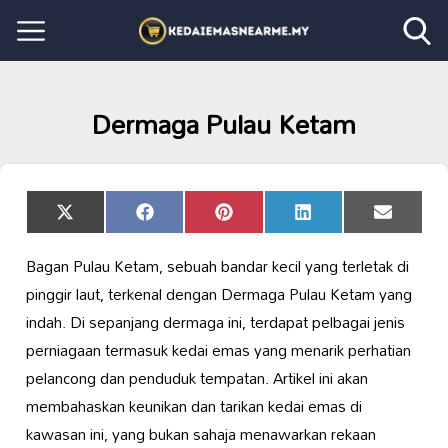
Dermaga Pulau Ketam
Share
Share
Share
Share
Share
X
Facebook
Pinterest
LinkedIn
Email
on
on
on
on
on
(Twitter)
Bagan Pulau Ketam, sebuah bandar kecil yang terletak di
pinggir laut, terkenal dengan Dermaga Pulau Ketam yang
indah. Di sepanjang dermaga ini, terdapat pelbagai jenis
perniagaan termasuk kedai emas yang menarik perhatian
pelancong dan penduduk tempatan. Artikel ini akan
membahaskan keunikan dan tarikan kedai emas di
kawasan ini, yang bukan sahaja menawarkan rekaan